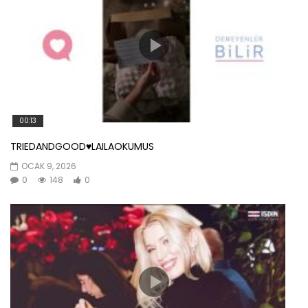
00:13
TRIEDANDGOOD♥️LAILAOKUMUS
OCAK 9, 2026
0
148
0