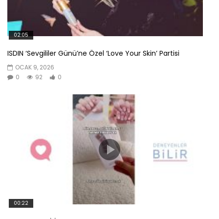
02:05
ISDIN ‘Sevgililer Günü’ne Özel ‘Love Your Skin’ Partisi
OCAK 9, 2026
0
92
0
00:22