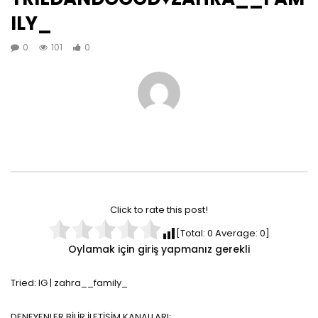
ILY_
0
101
0
Click to rate this post!
[Total:
0
Average:
0
]
Oylamak için giriş yapmanız gerekli
Tried: IG | zahra__family_
DENEYENLER BİLİR İLETİŞİM KANALLARI: