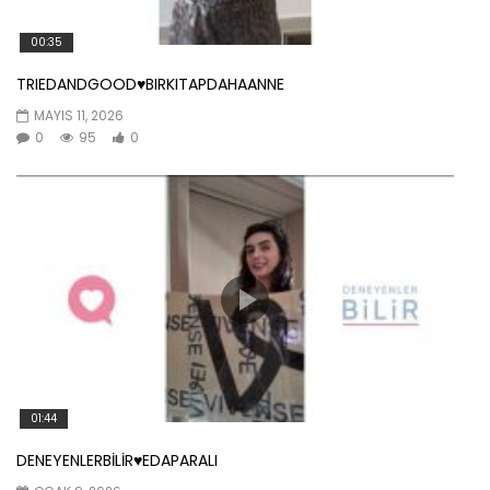
00:35
TRIEDANDGOOD♥️BIRKITAPDAHAANNE
MAYIS 11, 2026
0
95
0
01:44
DENEYENLERBİLİR♥️EDAPARALI