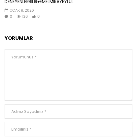
DENEYENLERBİLİR♥️EMELMIRAYEYLUL
OCAK 9, 2026
0
126
0
YORUMLAR