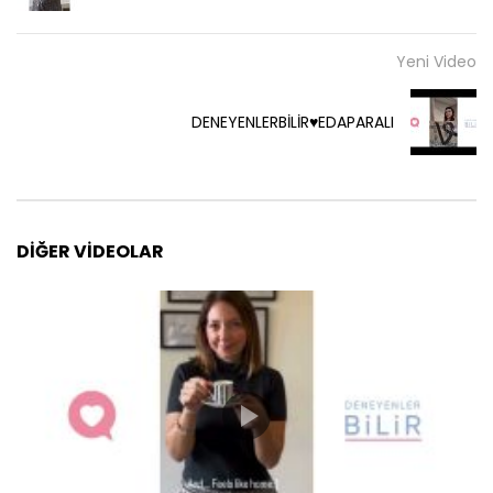
Yeni Video
DENEYENLERBİLİR♥️EDAPARALI
DIĞER VIDEOLAR