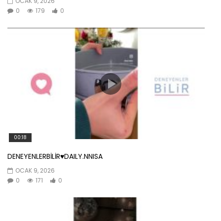
OCAK 9, 2026
0
179
0
00:18
DENEYENLERBİLİR♥️DAILY.NNISA
OCAK 9, 2026
0
171
0