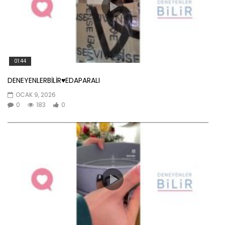
01:44
DENEYENLERBİLİR♥️EDAPARALI
OCAK 9, 2026
0
183
0