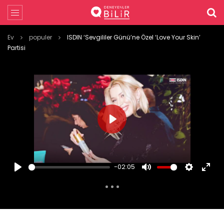
Ev
populer
ISDIN ‘Sevgililer Günü’ne Özel ‘Love Your Skin’
Partisi
PLAY
-02:05
PLAY
MUTE
SETTINGS
ENTE
FULL