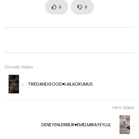
0
0
Önceki Video
TRIEDANDGOOD♥️LAILAOKUMUS
Yeni Video
DENEYENLERBİLİR♥️EMELMIRAYEYLUL