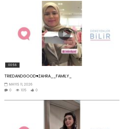
00:56
TRIEDANDGOOD♥️ZAHRA__FAMILY_
MAYIS 11, 2026
0
105
0