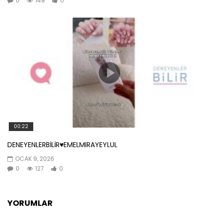
0
149
0
00:22
DENEYENLERBİLİR♥️EMELMIRAYEYLUL
OCAK 9, 2026
0
127
0
YORUMLAR