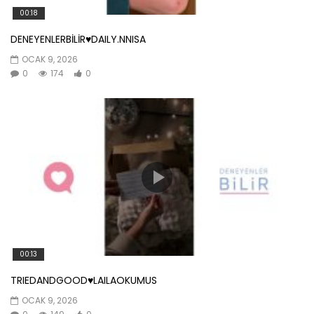
00:18
DENEYENLERBİLİR♥️DAILY.NNISA
OCAK 9, 2026
0
174
0
00:13
TRIEDANDGOOD♥️LAILAOKUMUS
OCAK 9, 2026