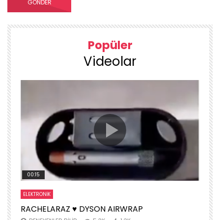
Popüler
Videolar
00:15
ELEKTRONIK
S
RACHELARAZ ♥️ DYSON AIRWRAP
H