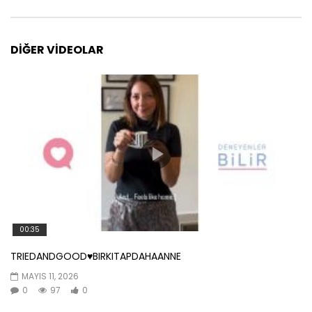
DIĞER VIDEOLAR
00:35
TRIEDANDGOOD♥️BIRKITAPDAHAANNE
MAYIS 11, 2026
0
97
0