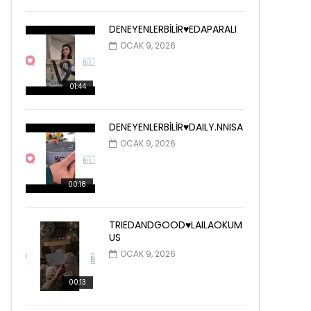
DENEYENLERBİLİR♥️EDAPARALI
OCAK 9, 2026
01:44
DENEYENLERBİLİR♥️DAILY.NNISA
OCAK 9, 2026
00:18
TRIEDANDGOOD♥️LAILAOKUM
US
OCAK 9, 2026
00:13