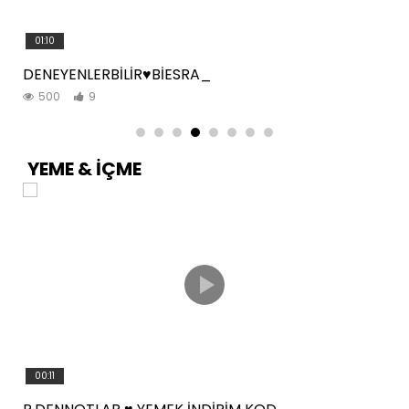
01:10
DENEYENLERBİLİR♥️BİESRA_
500
9
YEME & İÇME
00:11