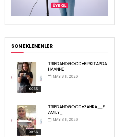
SON EKLENENLER
TRIEDANDGOOD♥️BIRKITAPDA
HAANNE
MAYIS 11, 2026
00:35
TRIEDANDGOOD♥️ZAHRA__F
AMILY_
MAYIS 11, 2026
00:56