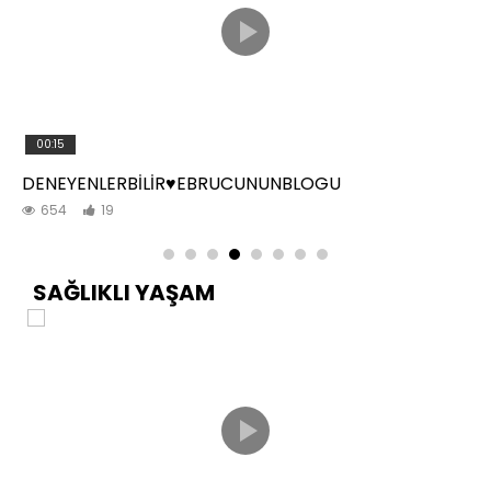
00:15
DENEYENLERBİLİR♥️EBRUCUNUNBLOGU
654
19
SAĞLIKLI YAŞAM