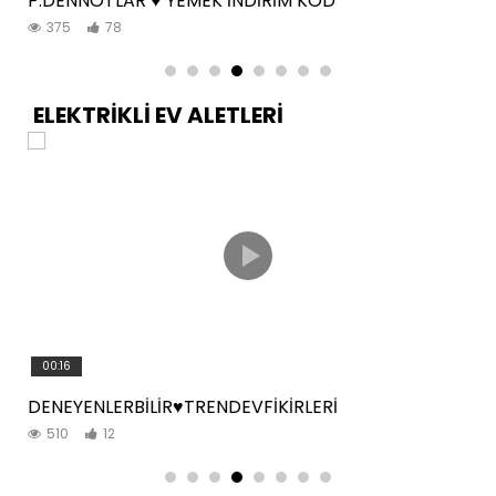
P.DENNOTLAR ♥️ YEMEK İNDİRİM KOD
375
78
ELEKTRİKLİ EV ALETLERİ
00:16
DENEYENLERBİLİR♥️TRENDEVFİKİRLERİ
510
12