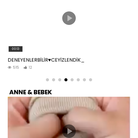
00:13
DENEYENLERBİLİR♥️CEYİZLENDİK_
515
12
ANNE & BEBEK