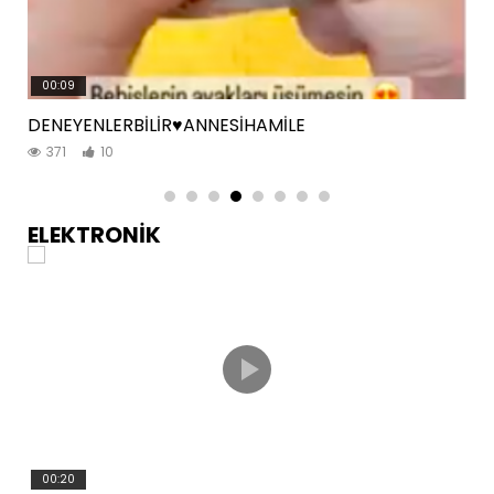
00:09
DENEYENLERBİLİR♥️ANNESİHAMİLE
371
10
ELEKTRONİK
00:20