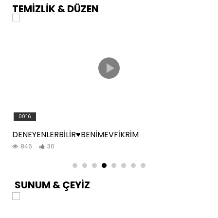
TEMİZLİK & DÜZEN
00:16
DENEYENLERBİLİR♥️BENİMEVFİKRİM
846
30
SUNUM & ÇEYİZ