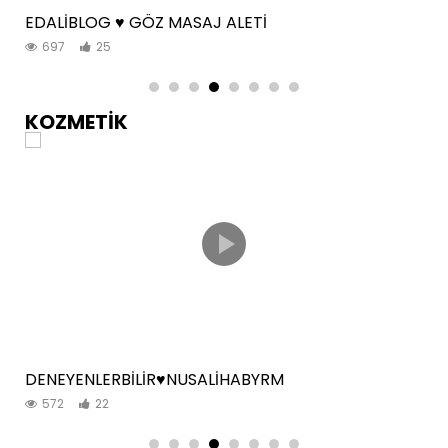
EDALİBLOG ♥️ GÖZ MASAJ ALETİ
697
25
KOZMETİK
DENEYENLERBİLİR♥️NUSALİHABYRM
572
22