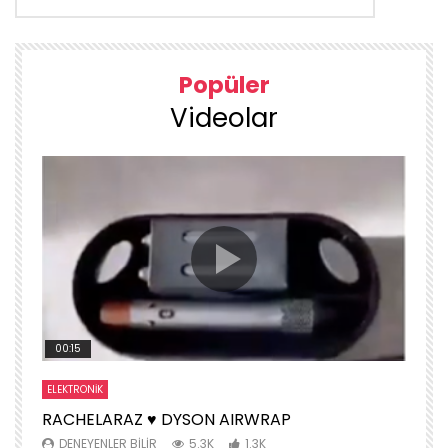
Popüler
Videolar
00:15
ELEKTRONIK
S
RACHELARAZ ♥️ DYSON AIRWRAP
H
DENEYENLER BILIR
5.3K
1.3K