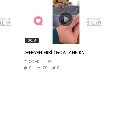
00:18
DENEYENLERBİLİR♥️DAILY.NNISA
OCAK 9, 2026
0
170
0