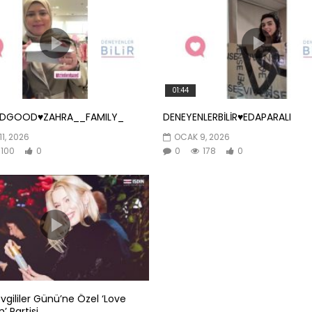
01:44
NDGOOD♥️ZAHRA__FAMILY_
DENEYENLERBİLİR♥️EDAPARALI
11, 2026
OCAK 9, 2026
100
0
0
178
0
evgililer Günü’ne Özel ‘Love
’ Partisi