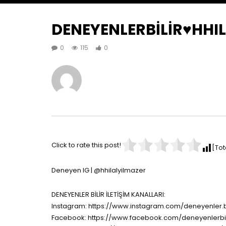
DENEYENLERBİLİR♥️HHI
0
115
0
Click to rate this post!
[Tot
Deneyen IG | @hhilalyilmazer
DENEYENLER BİLİR İLETİŞİM KANALLARI:
Instagram: https://www.instagram.com/deneyenler.bi
Facebook: https://www.facebook.com/deneyenlerbil