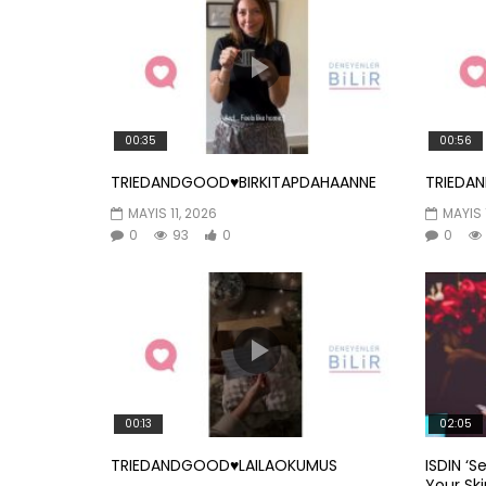
00:35
00:56
TRIEDANDGOOD♥️BIRKITAPDAHAANNE
TRIEDA
MAYIS 11, 2026
MAYIS 
0
93
0
0
00:13
02:05
TRIEDANDGOOD♥️LAILAOKUMUS
ISDIN ‘S
Your Skin