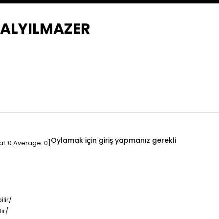
LALYILMAZER
Oylamak için giriş yapmanız gerekli
al:
0
Average:
0
]
lir/
ir/