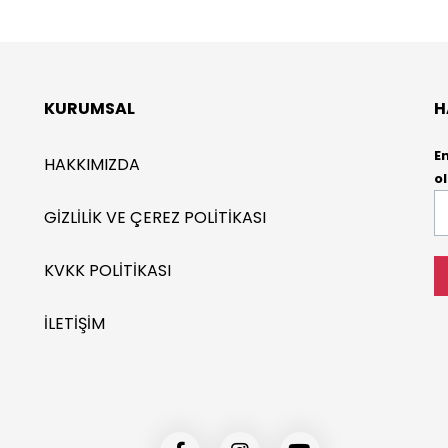
KURUMSAL
H
E
HAKKIMIZDA
ol
E-
GIZLILIK VE ÇEREZ POLITIKASI
P
*
KVKK POLITIKASI
İLETIŞIM