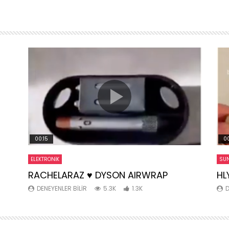
00:15
00
ELEKTRONIK
SUN
RACHELARAZ ♥️ DYSON AIRWRAP
HL
DENEYENLER BILIR
5.3K
1.3K
D