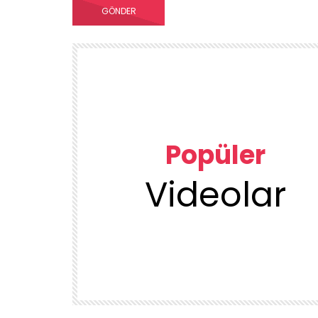
Popüler
Videolar
00:23
TEMIZLIK VE DÜZEN
KUU
1DUGUNMESELESİ ♥️ OCAK TEMİZLİK
ÜRÜN
DENEYENLER BILIR
1.7K
38