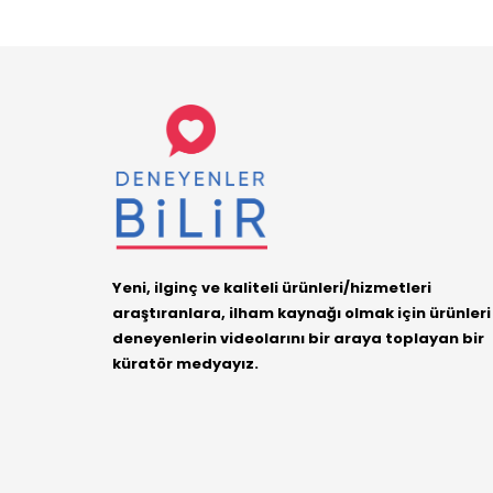
Yeni, ilginç ve kaliteli ürünleri/hizmetleri
araştıranlara, ilham kaynağı olmak için ürünleri
deneyenlerin videolarını bir araya toplayan bir
küratör medyayız.