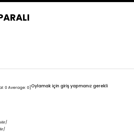
PARALI
Oylamak için giriş yapmanız gerekli
al:
0
Average:
0
]
lir/
ir/