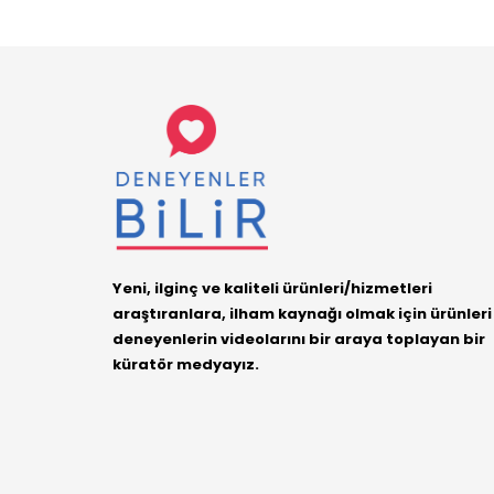
Yeni, ilginç ve kaliteli ürünleri/hizmetleri
araştıranlara, ilham kaynağı olmak için ürünleri
deneyenlerin videolarını bir araya toplayan bir
küratör medyayız.