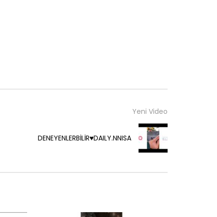
Yeni Video
DENEYENLERBİLİR♥️DAILY.NNISA