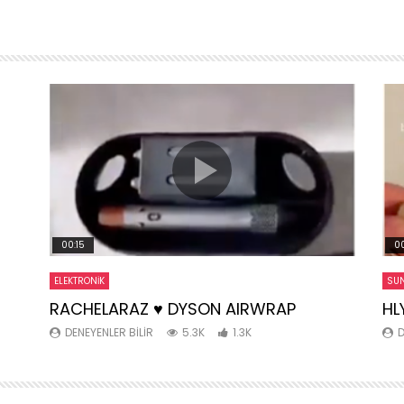
00:15
00
ELEKTRONIK
SUN
RACHELARAZ ♥️ DYSON AIRWRAP
HL
DENEYENLER BILIR
5.3K
1.3K
D