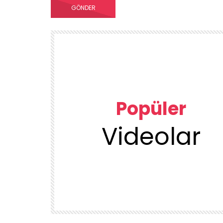
Popüler
Videolar
00:23
TEMIZLIK VE DÜZEN
KUU
1DUGUNMESELESİ ♥️ OCAK TEMİZLİK
ÜRÜN
DENEYENLER BILIR
1.7K
38