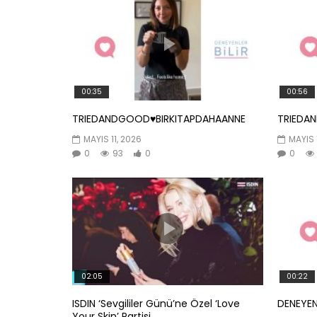
00:35
00:56
TRIEDANDGOOD♥️BIRKITAPDAHAANNE
TRIEDA
MAYIS 11, 2026
MAYIS 
0
93
0
0
02:05
00:22
ISDIN ‘Sevgililer Günü’ne Özel ‘Love
DENEYEN
Your Skin’ Partisi