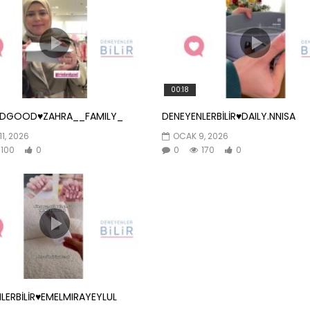
00:18
NDGOOD♥️ZAHRA__FAMILY_
DENEYENLERBİLİR♥️DAILY.NNISA
11, 2026
OCAK 9, 2026
100
0
0
170
0
LERBİLİR♥️EMELMIRAYEYLUL