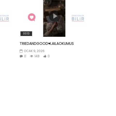
00:13
TRIEDANDGOOD♥️LAILAOKUMUS
OCAK 9, 2026
0
148
0