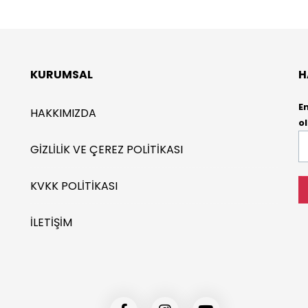
KURUMSAL
H
E
HAKKIMIZDA
ol
E-
GIZLILIK VE ÇEREZ POLITIKASI
P
*
KVKK POLITIKASI
İLETIŞIM