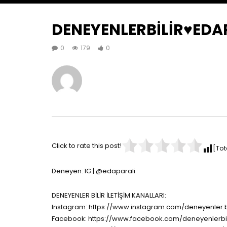
DENEYENLERBİLİR♥️EDA
0
179
0
Click to rate this post!
[Tot
Deneyen: IG | ‪@edaparali
DENEYENLER BİLİR İLETİŞİM KANALLARI:
Instagram: https://www.instagram.com/deneyenler.bi
Facebook: https://www.facebook.com/deneyenlerbil