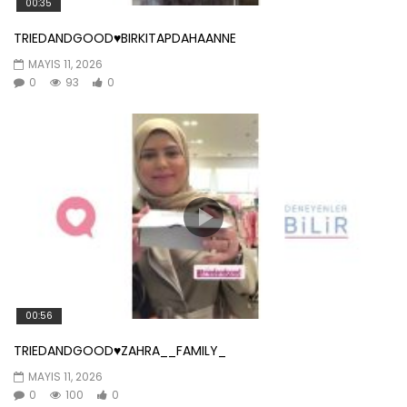
00:35
TRIEDANDGOOD♥️BIRKITAPDAHAANNE
MAYIS 11, 2026
0
93
0
00:56
TRIEDANDGOOD♥️ZAHRA__FAMILY_
MAYIS 11, 2026
0
100
0