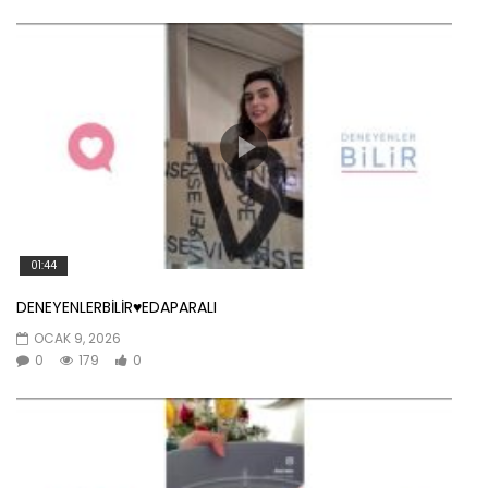
01:44
DENEYENLERBİLİR♥️EDAPARALI
OCAK 9, 2026
0
179
0