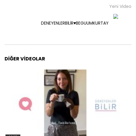
Yeni Video
DENEYENLERBİLİR♥️BEGUUMKURTAY
DIĞER VIDEOLAR