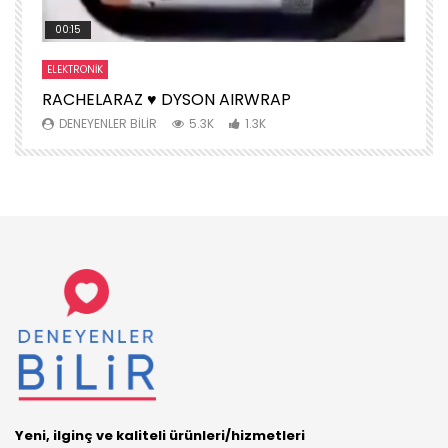
00:15
ELEKTRONIK
S
RACHELARAZ ♥️ DYSON AIRWRAP
H
DENEYENLER BILIR
5.3K
1.3K
Yeni, ilginç ve kaliteli ürünleri/hizmetleri