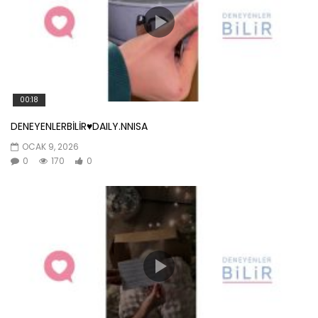
00:18
DENEYENLERBİLİR♥️DAILY.NNISA
OCAK 9, 2026
0
170
0