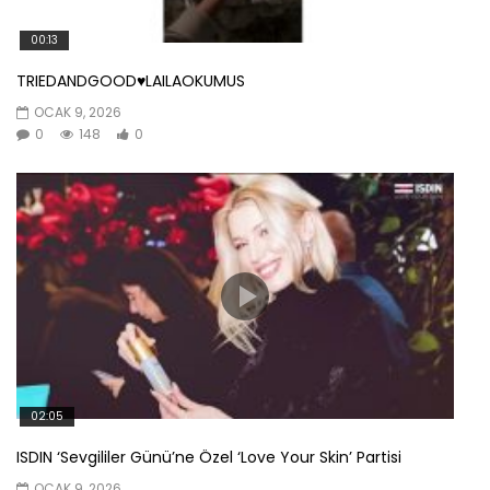
00:13
TRIEDANDGOOD♥️LAILAOKUMUS
OCAK 9, 2026
0
148
0
02:05
ISDIN ‘Sevgililer Günü’ne Özel ‘Love Your Skin’ Partisi
OCAK 9, 2026