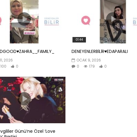
01:44
NDGOOD♥️ZAHRA__FAMILY_
DENEYENLERBİLİR♥️EDAPARALI
11, 2026
OCAK 9, 2026
100
0
0
179
0
evgililer Günü’ne Özel ‘Love
’ Partisi