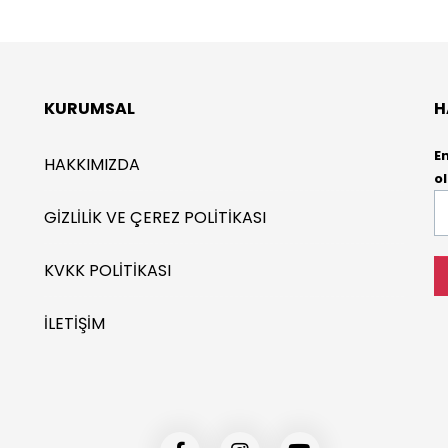
KURUMSAL
H
E
HAKKIMIZDA
ol
E-
GIZLILIK VE ÇEREZ POLITIKASI
P
*
KVKK POLITIKASI
İLETIŞIM