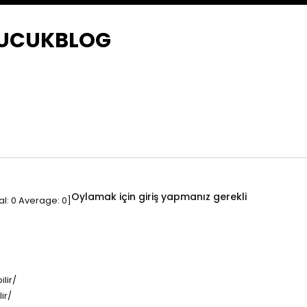
LUCUKBLOG
Oylamak için giriş yapmanız gerekli
al:
0
Average:
0
]
lir/
ir/