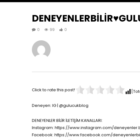
DENEYENLERBİLİR♥️GU
0
99
0
Click to rate this post!
[Tot
Deneyen: IG | @gulucukblog
DENEYENLER BİLİR İLETİŞİM KANALLARI:
Instagram: https://www.instagram.com/deneyenler.bi
Facebook: https://www.facebook.com/deneyenlerbil