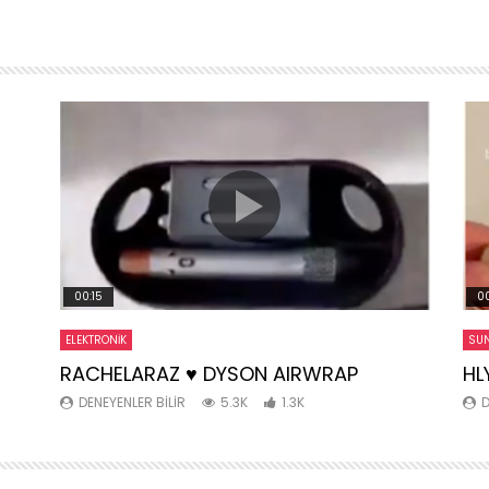
00:15
00
ELEKTRONIK
SUN
RACHELARAZ ♥️ DYSON AIRWRAP
HL
DENEYENLER BILIR
5.3K
1.3K
D