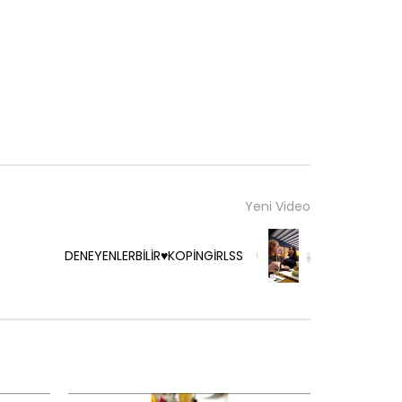
Yeni Video
DENEYENLERBİLİR♥️KOPİNGİRLSS