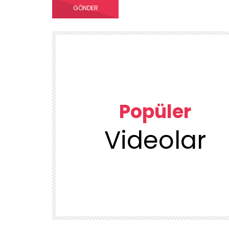
Popüler
Videolar
00:23
TEMIZLIK VE DÜZEN
KUU
1DUGUNMESELESİ ♥️ OCAK TEMİZLİK
ÜRÜN
DENEYENLER BILIR
1.7K
38