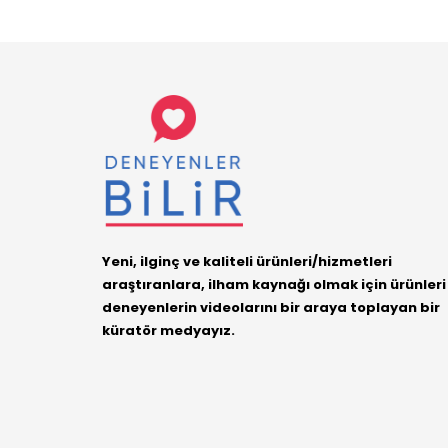
Yeni, ilginç ve kaliteli ürünleri/hizmetleri
araştıranlara, ilham kaynağı olmak için ürünleri
deneyenlerin videolarını bir araya toplayan bir
küratör medyayız.