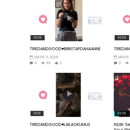
00:35
00:56
TRIEDANDGOOD♥️BIRKITAPDAHAANNE
TRIEDA
MAYIS 11, 2026
MAYIS 
0
93
0
0
00:13
02:05
TRIEDANDGOOD♥️LAILAOKUMUS
ISDIN ‘S
Your Skin