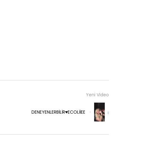
Yeni Video
DENEYENLERBİLİR♥️ECOLİİEE