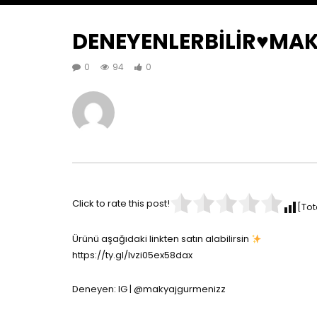
DENEYENLERBİLİR♥️M
0
94
0
Click to rate this post!
[Tot
Ürünü aşağıdaki linkten satın alabilirsin
https://ty.gl/lvzi05ex58dax
Deneyen: IG | @makyajgurmenizz