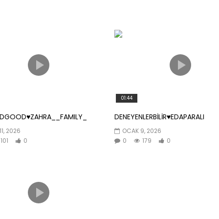
01:44
NDGOOD♥️ZAHRA__FAMILY_
DENEYENLERBİLİR♥️EDAPARALI
11, 2026
OCAK 9, 2026
101
0
0
179
0