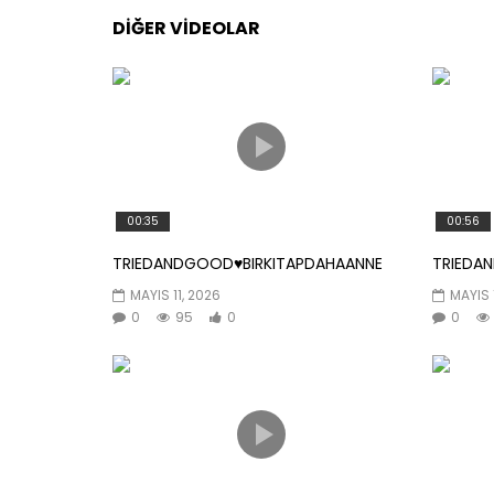
DIĞER VIDEOLAR
00:35
00:56
TRIEDANDGOOD♥️BIRKITAPDAHAANNE
TRIEDA
MAYIS 11, 2026
MAYIS 
0
95
0
0