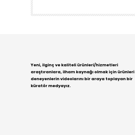
DENEYENLER BILIR
1.7K
38
Yeni, ilginç ve kaliteli ürünleri/hizmetleri
araştıranlara, ilham kaynağı olmak için ürünleri
deneyenlerin videolarını bir araya toplayan bir
küratör medyayız.