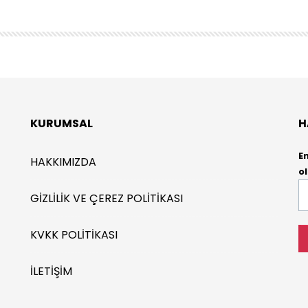
KURUMSAL
H
E
HAKKIMIZDA
ol
E-
GIZLILIK VE ÇEREZ POLITIKASI
P
*
KVKK POLITIKASI
İLETIŞIM