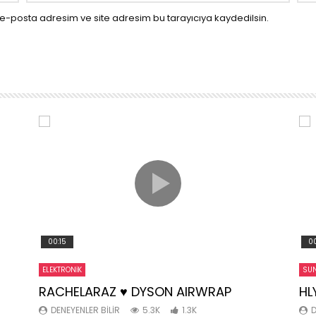
e-posta adresim ve site adresim bu tarayıcıya kaydedilsin.
00:15
00
ELEKTRONIK
SUN
RACHELARAZ ♥️ DYSON AIRWRAP
HL
DENEYENLER BILIR
5.3K
1.3K
D