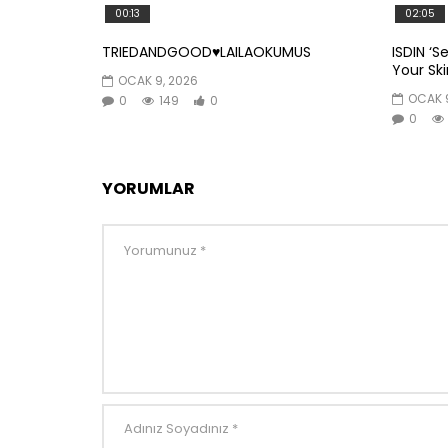
00:13
02:05
TRIEDANDGOOD♥️LAILAOKUMUS
ISDIN ‘S
Your Skin
OCAK 9, 2026
OCAK 9
0
149
0
0
YORUMLAR