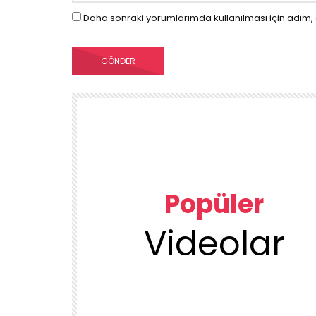
Daha sonraki yorumlarımda kullanılması için adım, 
Popüler
Videolar
00:23
TEMIZLIK VE DÜZEN
KUU
1DUGUNMESELESİ ♥️ OCAK TEMİZLİK
ÜRÜN