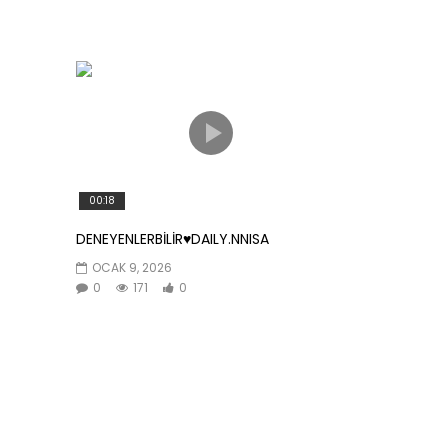
00:18
DENEYENLERBİLİR♥️DAILY.NNISA
OCAK 9, 2026
0
171
0