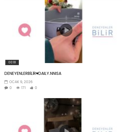
00:18
DENEYENLERBİLİR♥️DAILY.NNISA
OCAK 9, 2026
0
171
0