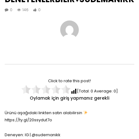
0
146
0
Click to rate this post!
[Total:
0
Average:
0
]
Oylamak için giriş yapmanız gerekli
Ürünü aşağıdaki linkten satın alabilirsin
https://ty.gl/20ssydut7o
Deneyen: IG | @sudemanikk