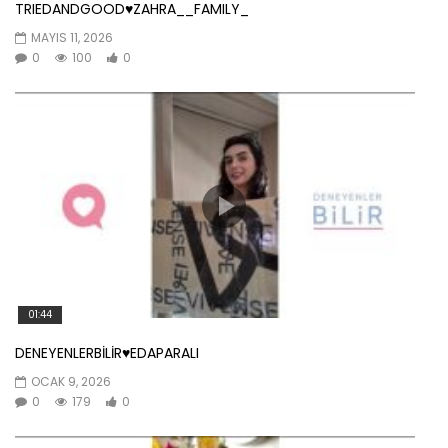
TRIEDANDGOOD♥️ZAHRA__FAMILY_
MAYIS 11, 2026
0
100
0
01:44
DENEYENLERBİLİR♥️EDAPARALI
OCAK 9, 2026
0
179
0