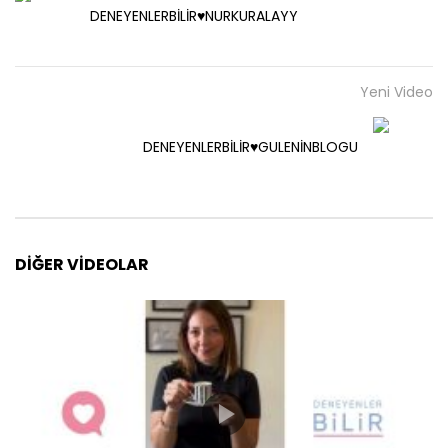
DENEYENLERBİLİR♥️NURKURALAYY
Yeni Video
DENEYENLERBİLİR♥️GULENİNBLOGU
DIĞER VIDEOLAR