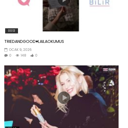
00:13
TRIEDANDGOOD♥️LAILAOKUMUS
OCAK 9, 2026
0
148
0