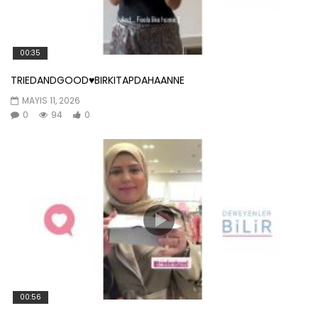
00:35
TRIEDANDGOOD♥️BIRKITAPDAHAANNE
MAYIS 11, 2026
0
94
0
00:56