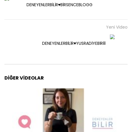
DENEYENLERBİLİR♥️BİRSENCEBLOGG
Yeni Video
DENEYENLERBİLİR♥️YUSRADİYEBİRİİİ
DIĞER VIDEOLAR