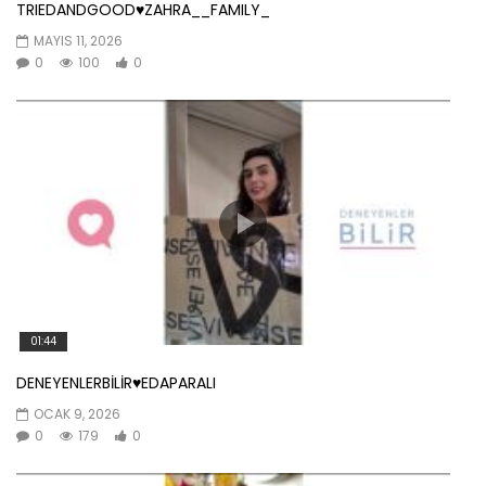
TRIEDANDGOOD♥️ZAHRA__FAMILY_
MAYIS 11, 2026
0
100
0
01:44
DENEYENLERBİLİR♥️EDAPARALI
OCAK 9, 2026
0
179
0