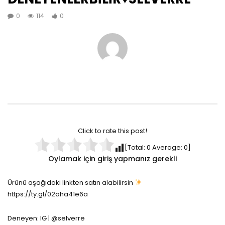
0
114
0
Click to rate this post!
[Total:
0
Average:
0
]
Oylamak için giriş yapmanız gerekli
Ürünü aşağıdaki linkten satın alabilirsin
https://ty.gl/02aha41e6a
Deneyen: IG | @selverre