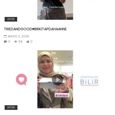
00:35
TRIEDANDGOOD♥️BIRKITAPDAHAANNE
MAYIS 11, 2026
0
94
0
00:56