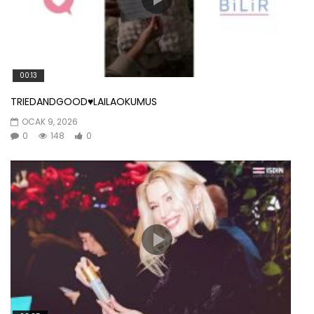
00:13
TRIEDANDGOOD♥️LAILAOKUMUS
OCAK 9, 2026
0
148
0