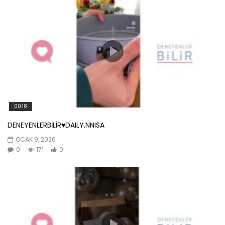
00:18
DENEYENLERBİLİR♥️DAILY.NNISA
OCAK 9, 2026
0
171
0