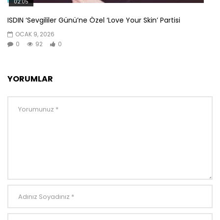
02:05
ISDIN ‘Sevgililer Günü’ne Özel ‘Love Your Skin’ Partisi
OCAK 9, 2026
0
92
0
YORUMLAR