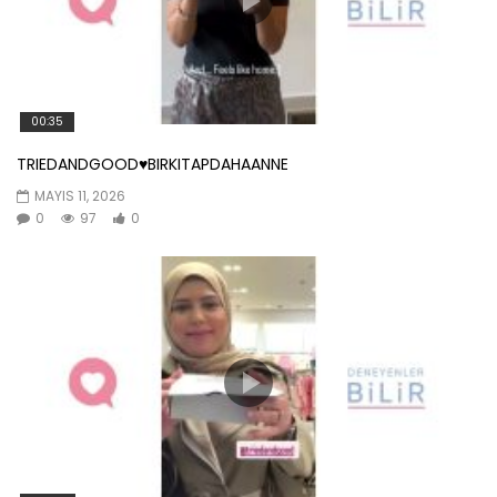
00:35
TRIEDANDGOOD♥️BIRKITAPDAHAANNE
MAYIS 11, 2026
0
97
0