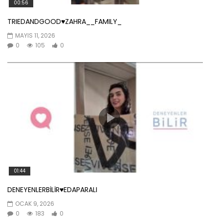
00:56
TRIEDANDGOOD♥️ZAHRA__FAMILY_
MAYIS 11, 2026
0
105
0
01:44
DENEYENLERBİLİR♥️EDAPARALI
OCAK 9, 2026
0
183
0