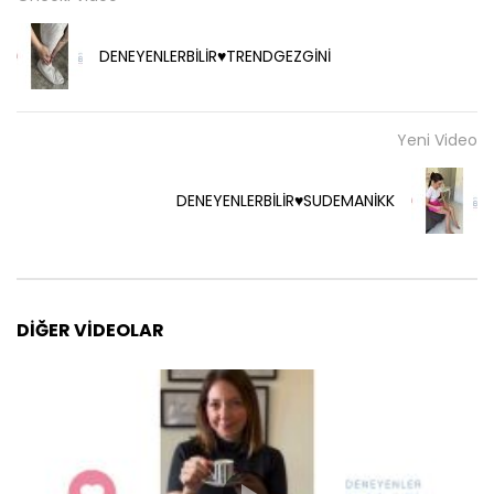
DENEYENLERBİLİR♥️TRENDGEZGİNİ
Yeni Video
DENEYENLERBİLİR♥️SUDEMANİKK
DIĞER VIDEOLAR