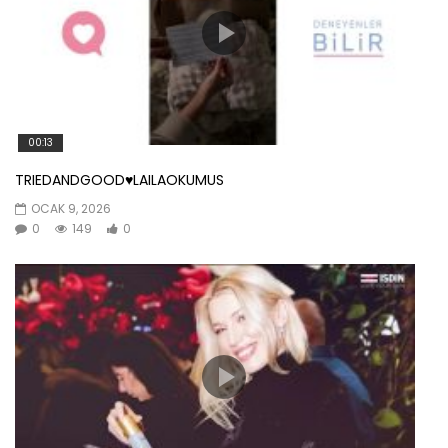
00:13
TRIEDANDGOOD♥️LAILAOKUMUS
OCAK 9, 2026
0
149
0