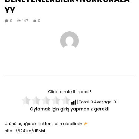
YY
0
147
0
Click to rate this post!
[Total:
0
Average:
0
]
Oylamak için giriş yapmanız gerekli
Ürünü aşağıdaki linkten satın alabilirsin
https://l24.im/dBMsL