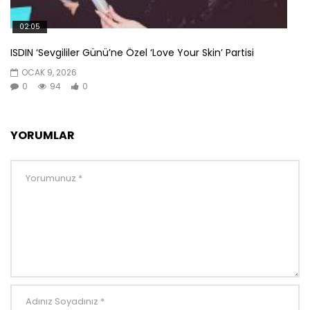
02:05
ISDIN ‘Sevgililer Günü’ne Özel ‘Love Your Skin’ Partisi
OCAK 9, 2026
0
94
0
YORUMLAR