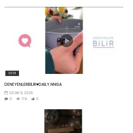
00:18
DENEYENLERBİLİR♥️DAILY.NNISA
OCAK 9, 2026
0
174
0