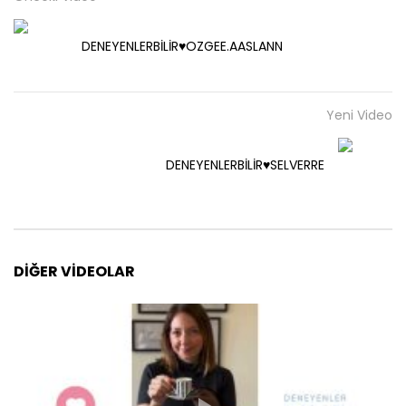
DENEYENLERBİLİR♥️OZGEE.AASLANN
Yeni Video
DENEYENLERBİLİR♥️SELVERRE
DIĞER VIDEOLAR