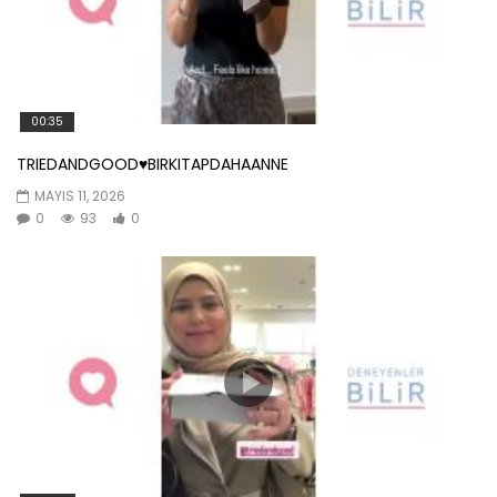
00:35
TRIEDANDGOOD♥️BIRKITAPDAHAANNE
MAYIS 11, 2026
0
93
0