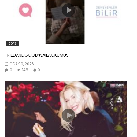
00:13
TRIEDANDGOOD♥️LAILAOKUMUS
OCAK 9, 2026
0
148
0