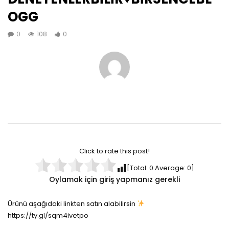
OGG
0
108
0
Click to rate this post!
[Total:
0
Average:
0
]
Oylamak için giriş yapmanız gerekli
Ürünü aşağıdaki linkten satın alabilirsin
https://ty.gl/sqm4ivetpo