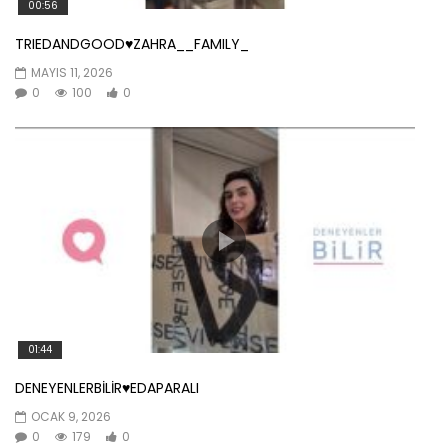
00:56
TRIEDANDGOOD♥️ZAHRA__FAMILY_
MAYIS 11, 2026
0
100
0
01:44
DENEYENLERBİLİR♥️EDAPARALI
OCAK 9, 2026
0
179
0