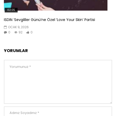
02:05
ISDIN ‘Sevgililer Günü’ne Özel ‘Love Your Skin’ Partisi
OCAK 9, 2026
0
92
0
YORUMLAR