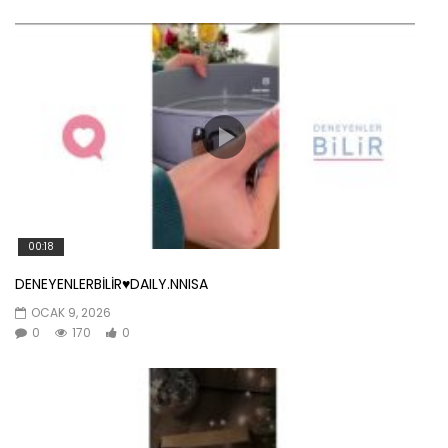
00:18
DENEYENLERBİLİR♥️DAILY.NNISA
OCAK 9, 2026
0
170
0