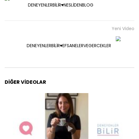
DENEYENLERBİLİR♥️NESLİDENBLOG
Yeni Video
DENEYENLERBİLİR♥️EFSANELERVEGERCEKLER
DIĞER VIDEOLAR