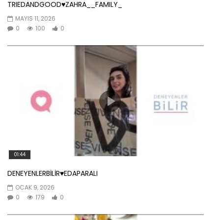
TRIEDANDGOOD♥️ZAHRA__FAMILY_
MAYIS 11, 2026
0
100
0
01:44
DENEYENLERBİLİR♥️EDAPARALI
OCAK 9, 2026
0
179
0