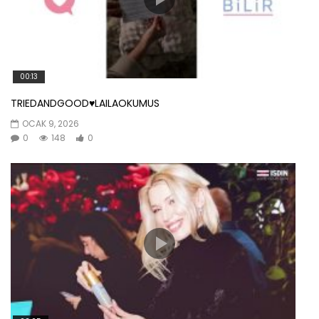
00:13
TRIEDANDGOOD♥️LAILAOKUMUS
OCAK 9, 2026
0
148
0