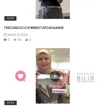
00:35
TRIEDANDGOOD♥️BIRKITAPDAHAANNE
MAYIS 11, 2026
0
94
0
00:56