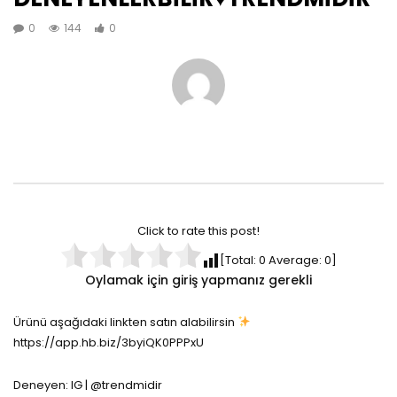
0
144
0
Click to rate this post!
[Total:
0
Average:
0
]
Oylamak için giriş yapmanız gerekli
Ürünü aşağıdaki linkten satın alabilirsin
https://app.hb.biz/3byiQK0PPPxU
Deneyen: IG | @trendmidir