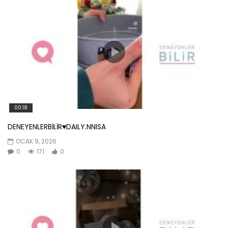
00:18
DENEYENLERBİLİR♥️DAILY.NNISA
OCAK 9, 2026
0
171
0