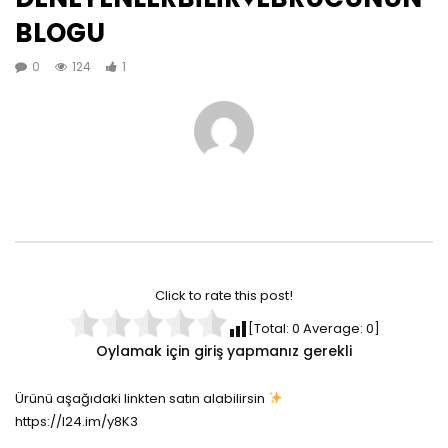
BLOGU
0
124
1
Click to rate this post!
[Total:
0
Average:
0
]
Oylamak için giriş yapmanız gerekli
Ürünü aşağıdaki linkten satın alabilirsin
https://l24.im/y8K3