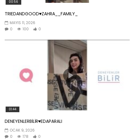
00:56
TRIEDANDGOOD♥️ZAHRA__FAMILY_
MAYIS 11, 2026
0
100
0
01:44
DENEYENLERBİLİR♥️EDAPARALI
OCAK 9, 2026
0
178
0