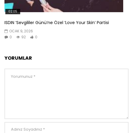
02:05
ISDIN ‘Sevgililer Günü’ne Özel ‘Love Your Skin’ Partisi
OCAK 9, 2026
0
92
0
YORUMLAR