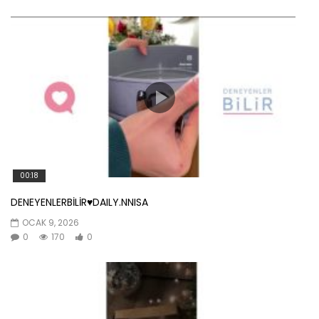
00:18
DENEYENLERBİLİR♥️DAILY.NNISA
OCAK 9, 2026
0
170
0