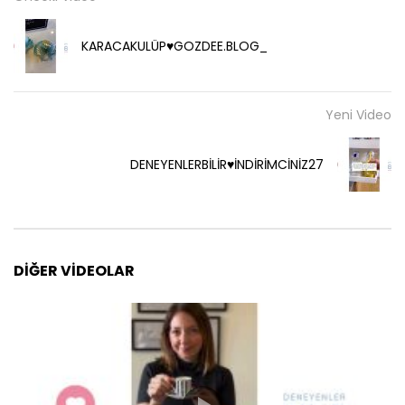
KARACAKULÜP♥️GOZDEE.BLOG_
Yeni Video
DENEYENLERBİLİR♥️İNDİRİMCİNİZ27
DIĞER VIDEOLAR