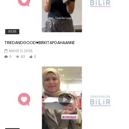
00:35
TRIEDANDGOOD♥️BIRKITAPDAHAANNE
MAYIS 11, 2026
0
93
0