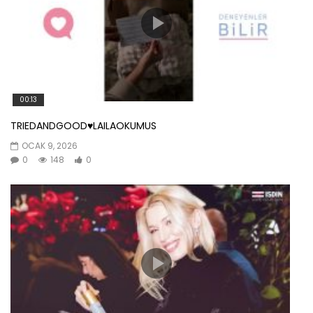
00:13
TRIEDANDGOOD♥️LAILAOKUMUS
OCAK 9, 2026
0
148
0