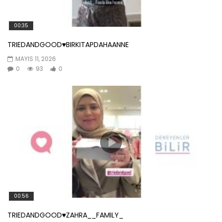
00:35
TRIEDANDGOOD♥️BIRKITAPDAHAANNE
MAYIS 11, 2026
0
93
0
00:56
TRIEDANDGOOD♥️ZAHRA__FAMILY_