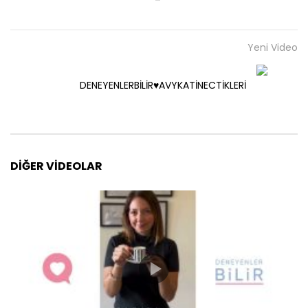
Yeni Video
DENEYENLERBİLİR♥️AVYKATİNECTİKLERİ
DIĞER VIDEOLAR