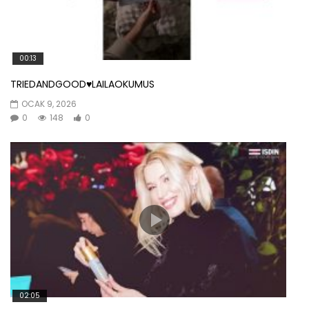
00:13
TRIEDANDGOOD♥️LAILAOKUMUS
OCAK 9, 2026
0
148
0
02:05