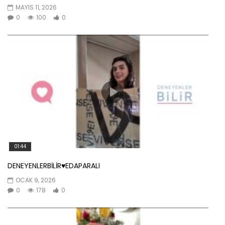
MAYIS 11, 2026
0
100
0
01:44
DENEYENLERBİLİR♥️EDAPARALI
OCAK 9, 2026
0
178
0