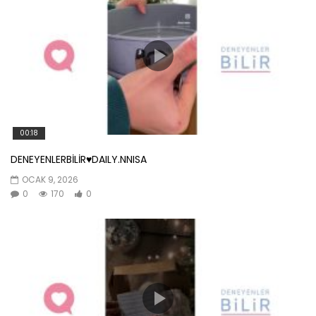
00:18
DENEYENLERBİLİR♥️DAILY.NNISA
OCAK 9, 2026
0
170
0