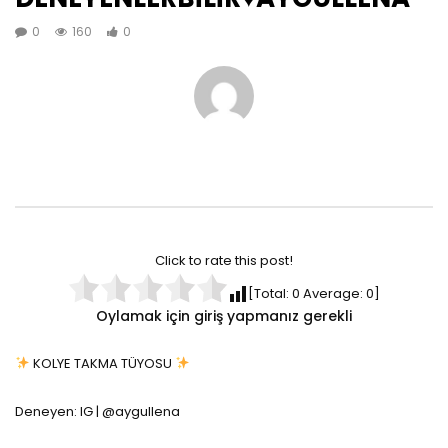
0
160
0
Click to rate this post!
[Total:
0
Average:
0
]
Oylamak için giriş yapmanız gerekli
KOLYE TAKMA TÜYOSU
Deneyen: IG | @aygullena