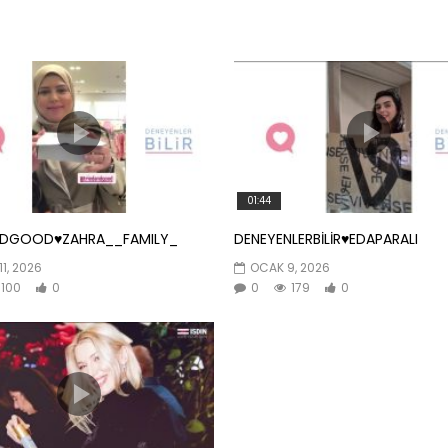
01:44
NDGOOD♥️ZAHRA__FAMILY_
DENEYENLERBİLİR♥️EDAPARALI
11, 2026
OCAK 9, 2026
100
0
0
179
0