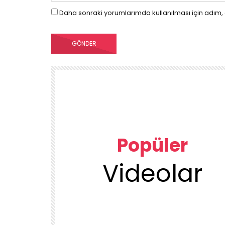
Daha sonraki yorumlarımda kullanılması için adım, 
Popüler
Videolar
00:23
TEMIZLIK VE DÜZEN
KUU
1DUGUNMESELESİ ♥️ OCAK TEMİZLİK
ÜRÜN