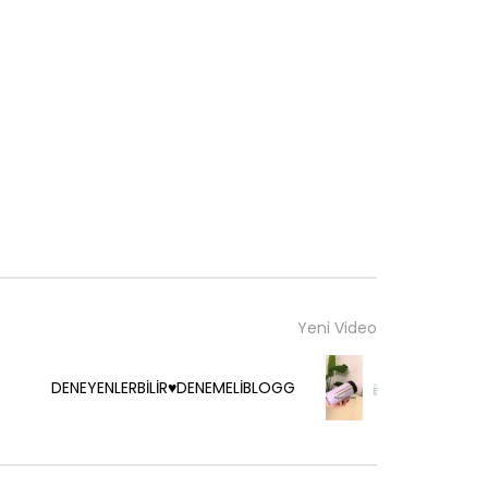
Yeni Video
DENEYENLERBİLİR♥️DENEMELİBLOGG