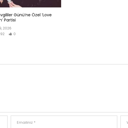
evgililer Günü’ne Özel ‘Love
’ Partisi
, 2026
92
0