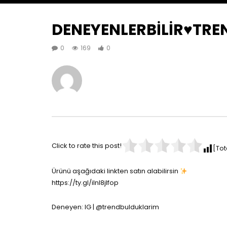
DENEYENLERBİLİR♥️TR
0
169
0
Click to rate this post!
[Tot
Ürünü aşağıdaki linkten satın alabilirsin
https://ty.gl/ilnl8jlfop
Deneyen: IG | @trendbulduklarim