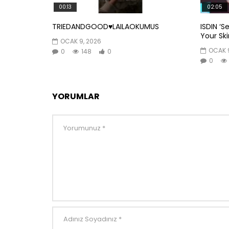
00:13
02:05
TRIEDANDGOOD♥️LAILAOKUMUS
ISDIN ‘S
Your Skin
OCAK 9, 2026
OCAK 9
0
148
0
0
YORUMLAR