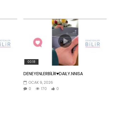
00:18
DENEYENLERBİLİR♥️DAILY.NNISA
OCAK 9, 2026
0
170
0