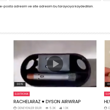
e-posta adresim ve site adresim bu tarayıcıya kaydedilsin.
00:15
00
ELEKTRONIK
SUN
RACHELARAZ ♥️ DYSON AIRWRAP
HL
DENEYENLER BILIR
5.3K
1.3K
D