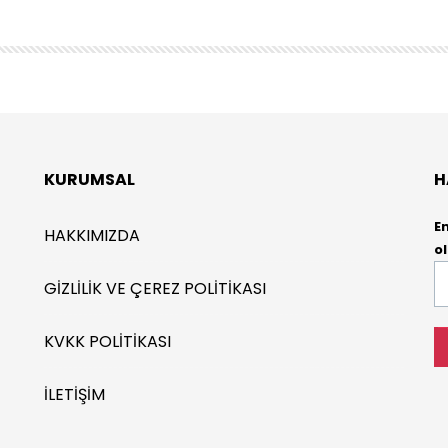
KURUMSAL
H
E
HAKKIMIZDA
ol
E-
GIZLILIK VE ÇEREZ POLITIKASI
P
*
KVKK POLITIKASI
İLETIŞIM