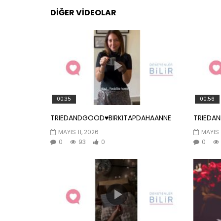
DIĞER VIDEOLAR
00:35
00:56
TRIEDANDGOOD♥️BIRKITAPDAHAANNE
TRIEDA
MAYIS 11, 2026
MAYIS 
0
93
0
0