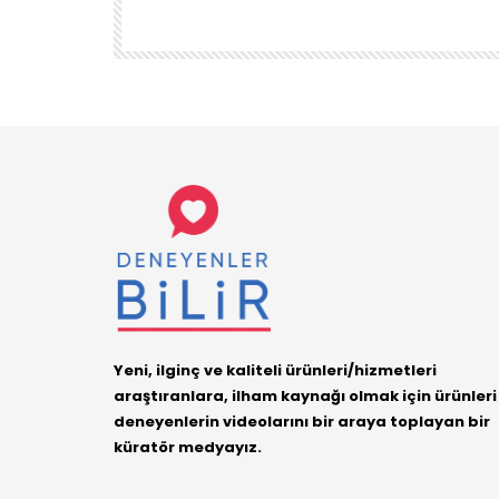
DENEYENLER BILIR
1.7K
38
Yeni, ilginç ve kaliteli ürünleri/hizmetleri
araştıranlara, ilham kaynağı olmak için ürünleri
deneyenlerin videolarını bir araya toplayan bir
küratör medyayız.