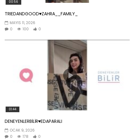
00:56
TRIEDANDGOOD♥️ZAHRA__FAMILY_
MAYIS 11, 2026
0
100
0
01:44
DENEYENLERBİLİR♥️EDAPARALI
OCAK 9, 2026
0
178
0