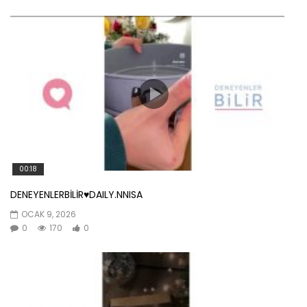
00:18
DENEYENLERBİLİR♥️DAILY.NNISA
OCAK 9, 2026
0
170
0