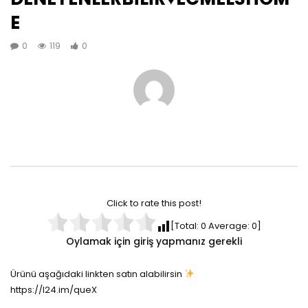
E
0
119
0
Click to rate this post!
[Total:
0
Average:
0
]
Oylamak için giriş yapmanız gerekli
Ürünü aşağıdaki linkten satın alabilirsin
https://l24.im/queX