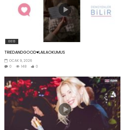
00:13
TRIEDANDGOOD♥️LAILAOKUMUS
OCAK 9, 2026
0
148
0