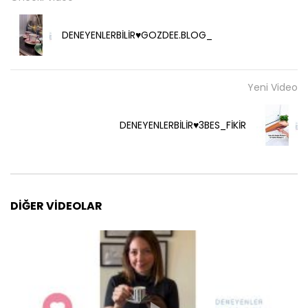
DENEYENLERBİLİR♥️GOZDEE.BLOG_
Yeni Video
DENEYENLERBİLİR♥️3BES_FİKİR
DIĞER VIDEOLAR