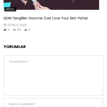
02:05
ISDIN ‘Sevgililer Günü’ne Özel ‘Love Your Skin’ Partisi
OCAK 9, 2026
0
92
0
YORUMLAR