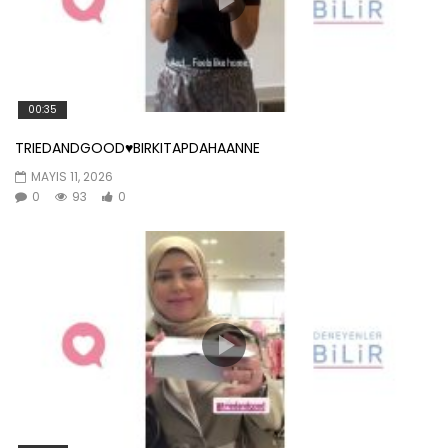
00:35
TRIEDANDGOOD♥️BIRKITAPDAHAANNE
MAYIS 11, 2026
0
93
0