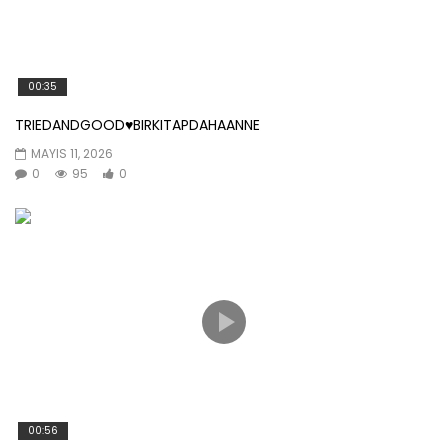
00:35
TRIEDANDGOOD♥️BIRKITAPDAHAANNE
MAYIS 11, 2026
0
95
0
00:56