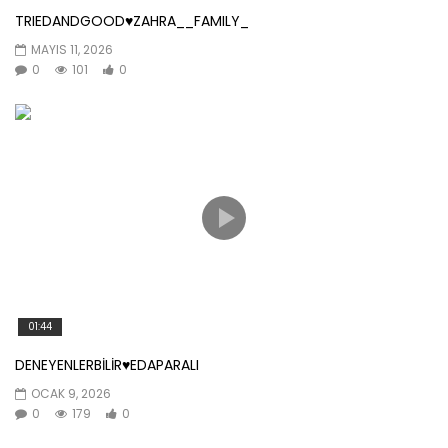
TRIEDANDGOOD♥️ZAHRA__FAMILY_
MAYIS 11, 2026
0
101
0
01:44
DENEYENLERBİLİR♥️EDAPARALI
OCAK 9, 2026
0
179
0