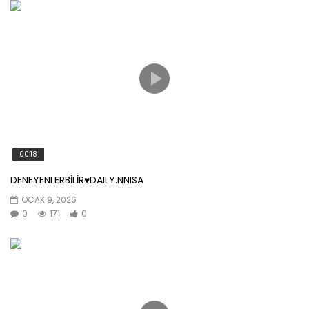
00:18
DENEYENLERBİLİR♥️DAILY.NNISA
OCAK 9, 2026
0
171
0