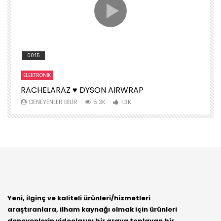
00:15
ELEKTRONIK
S
RACHELARAZ ♥️ DYSON AIRWRAP
H
DENEYENLER BILIR
5.3K
1.3K
Yeni, ilginç ve kaliteli ürünleri/hizmetleri
araştıranlara, ilham kaynağı olmak için ürünleri
deneyenlerin videolarını bir araya toplayan bir