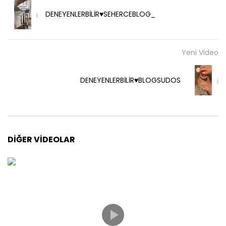
DENEYENLERBİLİR♥️SEHERCEBLOG_
Yeni Video
DENEYENLERBİLİR♥️BLOGSUDOS
DIĞER VIDEOLAR