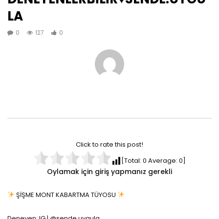
LA
0
127
0
Click to rate this post!
[Total:
0
Average:
0
]
Oylamak için giriş yapmanız gerekli
ŞİŞME MONT KABARTMA TÜYOSU
Deneyen: IG | @sende.uygula