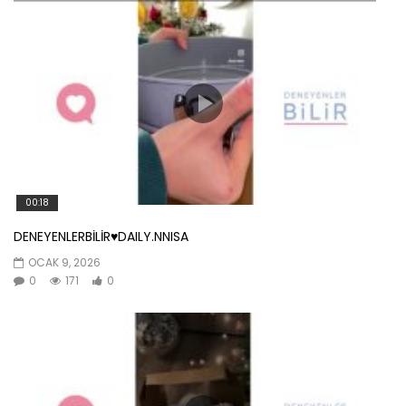
00:18
DENEYENLERBİLİR♥️DAILY.NNISA
OCAK 9, 2026
0
171
0