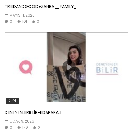
TRIEDANDGOOD♥️ZAHRA__FAMILY_
MAYIS 11, 2026
0
101
0
01:44
DENEYENLERBİLİR♥️EDAPARALI
OCAK 9, 2026
0
179
0