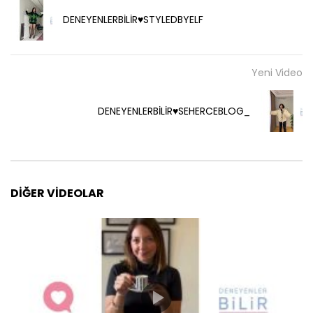
DENEYENLERBİLİR♥️STYLEDBYELF
Yeni Video
DENEYENLERBİLİR♥️SEHERCEBLOG_
DIĞER VIDEOLAR