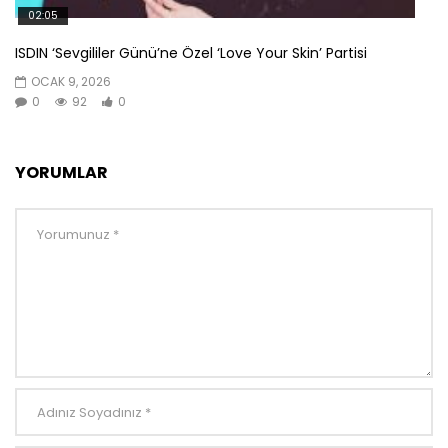
02:05
ISDIN ‘Sevgililer Günü’ne Özel ‘Love Your Skin’ Partisi
OCAK 9, 2026
0
92
0
YORUMLAR