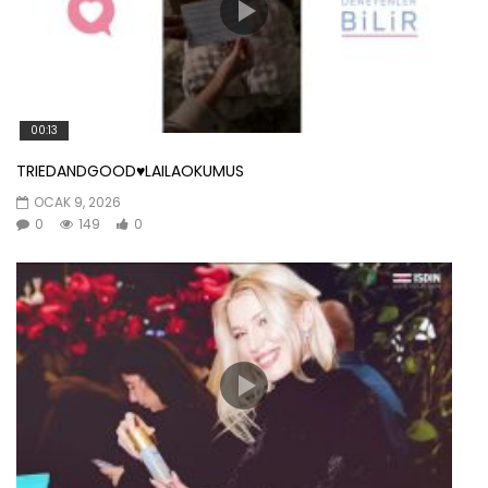
00:13
TRIEDANDGOOD♥️LAILAOKUMUS
OCAK 9, 2026
0
149
0