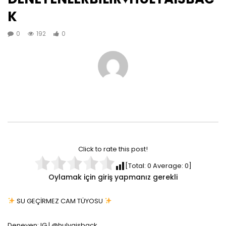
K
0
192
0
Click to rate this post!
[Total:
0
Average:
0
]
Oylamak için giriş yapmanız gerekli
SU GEÇİRMEZ CAM TÜYOSU
Deneyen: IG | @hulyaisback