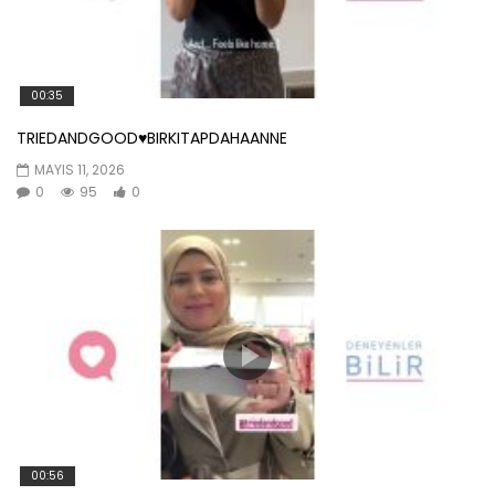
00:35
TRIEDANDGOOD♥️BIRKITAPDAHAANNE
MAYIS 11, 2026
0
95
0
00:56