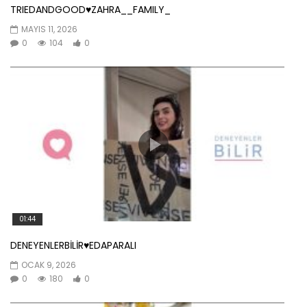
TRIEDANDGOOD♥️ZAHRA__FAMILY_
MAYIS 11, 2026
0
104
0
01:44
DENEYENLERBİLİR♥️EDAPARALI
OCAK 9, 2026
0
180
0