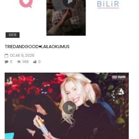
00:13
TRIEDANDGOOD♥️LAILAOKUMUS
OCAK 9, 2026
0
149
0