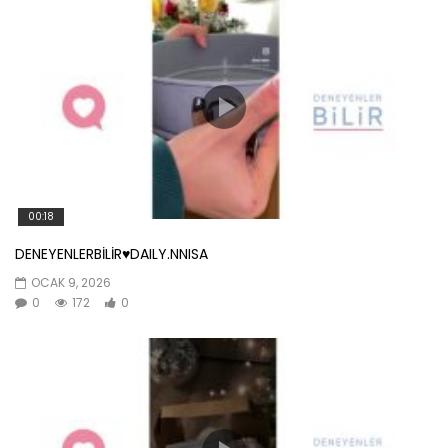
00:18
DENEYENLERBİLİR♥️DAILY.NNISA
OCAK 9, 2026
0
172
0