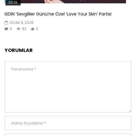
02:05
ISDIN ‘Sevgililer Günü’ne Özel ‘Love Your Skin’ Partisi
OCAK 9, 2026
0
92
0
YORUMLAR