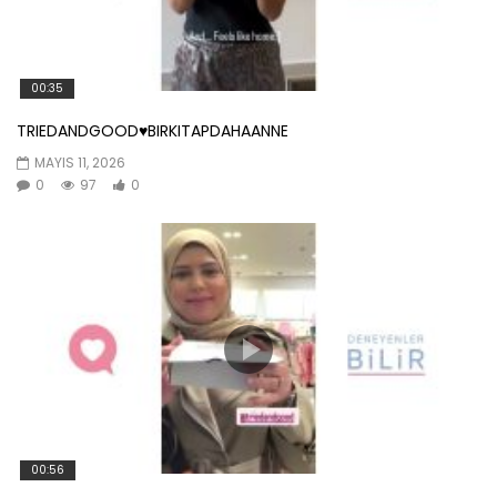
00:35
TRIEDANDGOOD♥️BIRKITAPDAHAANNE
MAYIS 11, 2026
0
97
0
00:56