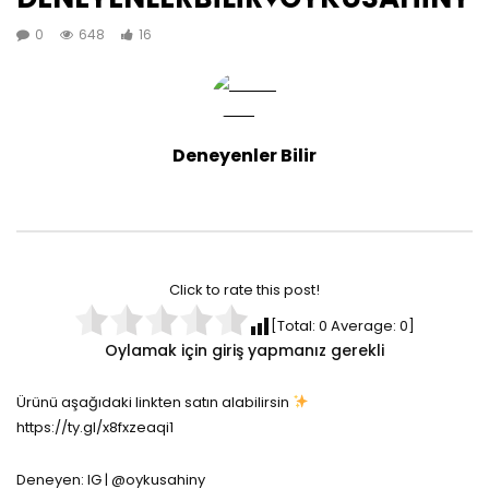
0
648
16
Deneyenler Bilir
Click to rate this post!
[Total:
0
Average:
0
]
Oylamak için giriş yapmanız gerekli
Ürünü aşağıdaki linkten satın alabilirsin
https://ty.gl/x8fxzeaqi1
Deneyen: IG | @oykusahiny