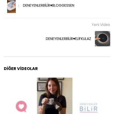
DENEYENLERBİLİR♥️BLOGGESSEN
Yeni Video
DENEYENLERBİLİR♥️ELİFKULAZ
DIĞER VIDEOLAR