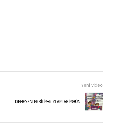
Yeni Video
DENEYENLERBİLİR♥️KIZLARLABİRGÜN