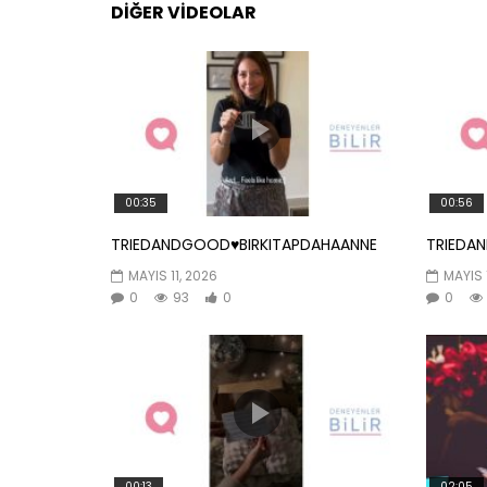
DIĞER VIDEOLAR
00:35
00:56
TRIEDANDGOOD♥️BIRKITAPDAHAANNE
TRIEDA
MAYIS 11, 2026
MAYIS 
0
93
0
0
00:13
02:05