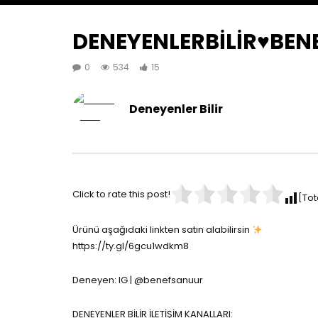
DENEYENLERBİLİR♥️BE
0
534
15
Deneyenler Bilir
Click to rate this post!
[Tot
Ürünü aşağıdaki linkten satın alabilirsin
https://ty.gl/6gcu1wdkm8
Deneyen: IG | @benefsanuur
DENEYENLER BİLİR İLETİŞİM KANALLARI: