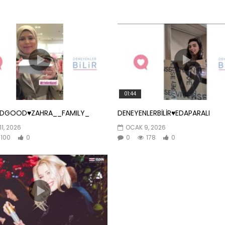
01:44
NDGOOD♥️ZAHRA__FAMILY_
DENEYENLERBİLİR♥️EDAPARALI
11, 2026
OCAK 9, 2026
100
0
0
178
0