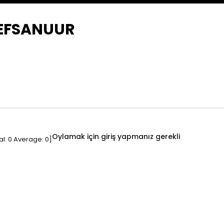
NEFSANUUR
Oylamak için giriş yapmanız gerekli
al:
0
Average:
0
]