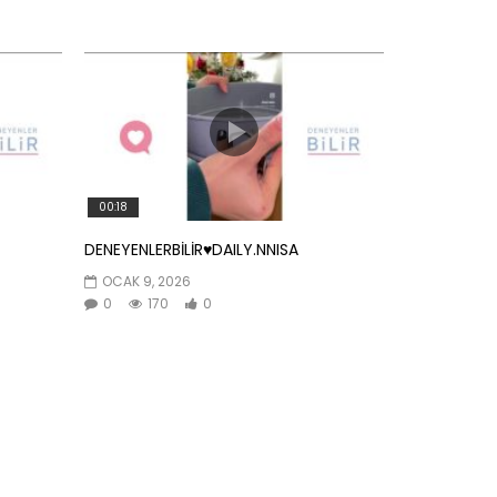
00:18
DENEYENLERBİLİR♥️DAILY.NNISA
OCAK 9, 2026
0
170
0