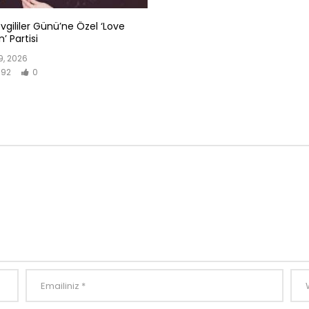
evgililer Günü’ne Özel ‘Love
’ Partisi
, 2026
92
0