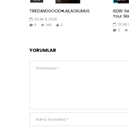
TRIEDANDGOOD♥️LAILAOKUMUS
ISDIN ‘S
Your Skin
OCAK 9, 2026
OCAK 9
0
148
0
0
YORUMLAR