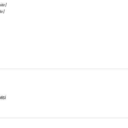
lir/
ir/
İSİ