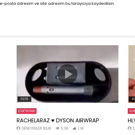
e-posta adresim ve site adresim bu tarayıcıya kaydedilsin.
00:15
00
ELEKTRONIK
SUN
RACHELARAZ ♥️ DYSON AIRWRAP
HL
DENEYENLER BILIR
5.3K
1.3K
D