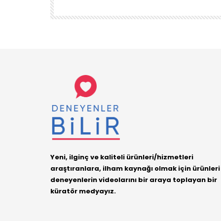
DENEYENLER BILIR
1.7K
38
Yeni, ilginç ve kaliteli ürünleri/hizmetleri
araştıranlara, ilham kaynağı olmak için ürünleri
deneyenlerin videolarını bir araya toplayan bir
küratör medyayız.