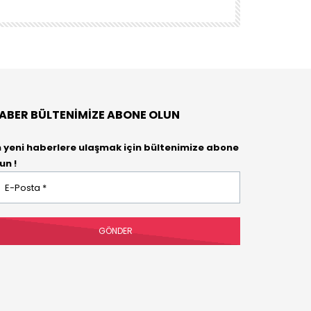
DENEYENLER BIL
ABER BÜLTENIMIZE ABONE OLUN
n yeni haberlere ulaşmak için bültenimize abone
un !
osta