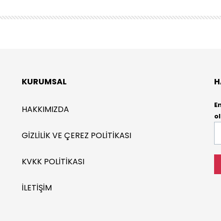
KURUMSAL
H
E
HAKKIMIZDA
ol
E-
GIZLILIK VE ÇEREZ POLITIKASI
P
*
KVKK POLITIKASI
İLETIŞIM