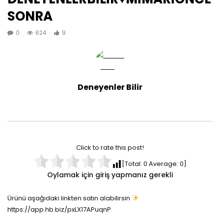
SONRA
0
624
9
Deneyenler Bilir
Click to rate this post!
[Total:
0
Average:
0
]
Oylamak için giriş yapmanız gerekli
Ürünü aşağıdaki linkten satın alabilirsin
https://app.hb.biz/pxLX17APuqnP