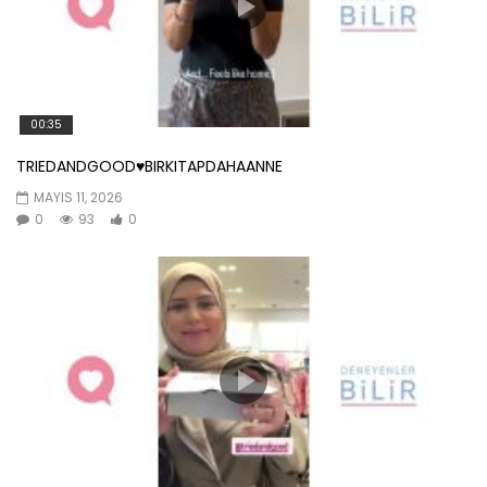
00:35
TRIEDANDGOOD♥️BIRKITAPDAHAANNE
MAYIS 11, 2026
0
93
0