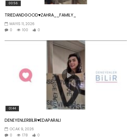
00:56
TRIEDANDGOOD♥️ZAHRA__FAMILY_
MAYIS 11, 2026
0
100
0
01:44
DENEYENLERBİLİR♥️EDAPARALI
OCAK 9, 2026
0
178
0