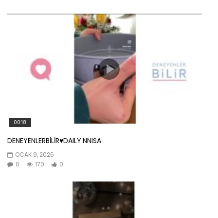
00:18
DENEYENLERBİLİR♥️DAILY.NNISA
OCAK 9, 2026
0
170
0