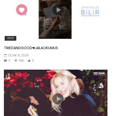
00:13
TRIEDANDGOOD♥️LAILAOKUMUS
OCAK 9, 2026
0
148
0