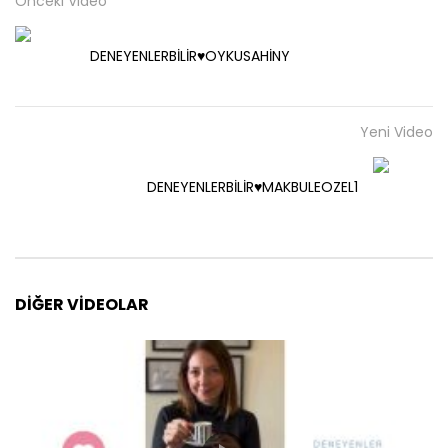
Önceki Video
DENEYENLERBİLİR♥️OYKUSAHİNY
Yeni Video
DENEYENLERBİLİR♥️MAKBULEOZEL1
DIĞER VIDEOLAR