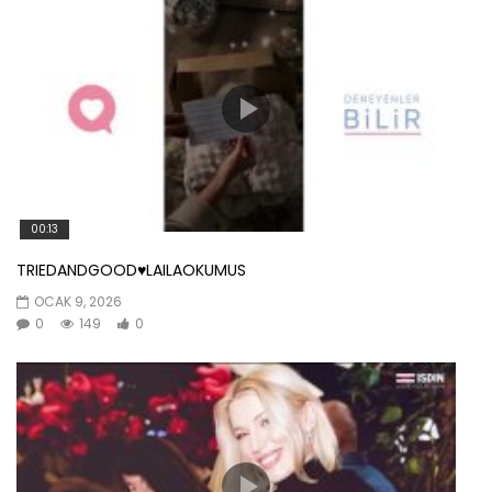
00:13
TRIEDANDGOOD♥️LAILAOKUMUS
OCAK 9, 2026
0
149
0