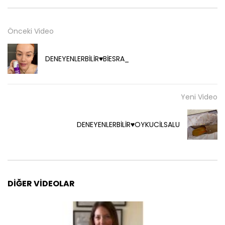
Önceki Video
DENEYENLERBİLİR♥️BİESRA_
Yeni Video
DENEYENLERBİLİR♥️OYKUCİLSALU
DIĞER VIDEOLAR