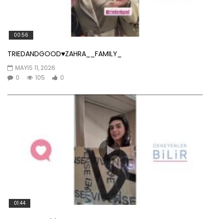
00:56
TRIEDANDGOOD♥️ZAHRA__FAMILY_
MAYIS 11, 2026
0
105
0
01:44