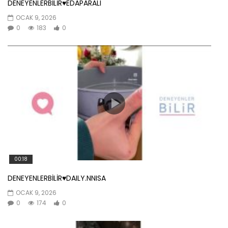
DENEYENLERBİLİR♥️EDAPARALI
OCAK 9, 2026
0
183
0
00:18
DENEYENLERBİLİR♥️DAILY.NNISA
OCAK 9, 2026
0
174
0