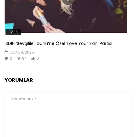
02:05
ISDIN ‘Sevgililer Günü’ne Özel ‘Love Your Skin’ Partisi
OCAK 9, 2026
0
94
0
YORUMLAR