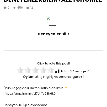
0
456
12
Deneyenler Bilir
Click to rate this post!
[Total:
0
Average:
0
]
Oylamak için giriş yapmanız gerekli
Ürünü aşağıdaki linkten satın alabilirsin
https://app.hps.im/d7ct/fy93h6k0
Deneyen: IG | @aleyshomee