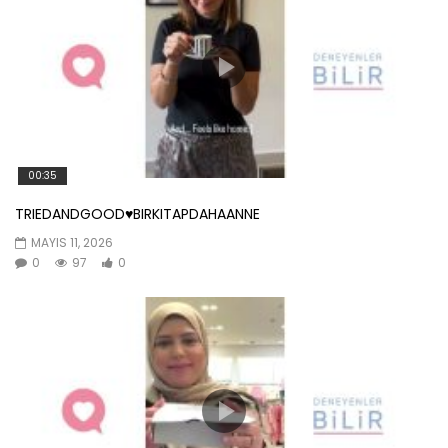
00:35
TRIEDANDGOOD♥️BIRKITAPDAHAANNE
MAYIS 11, 2026
0
97
0