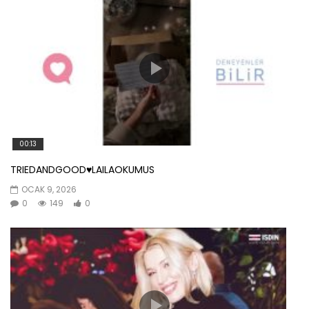
00:13
TRIEDANDGOOD♥️LAILAOKUMUS
OCAK 9, 2026
0
149
0