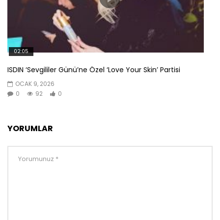
02:05
ISDIN ‘Sevgililer Günü’ne Özel ‘Love Your Skin’ Partisi
OCAK 9, 2026
0
92
0
YORUMLAR