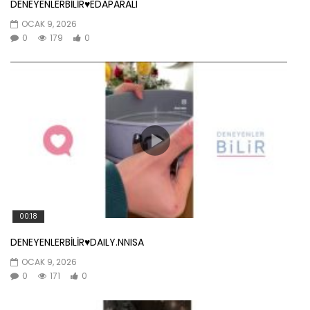
DENEYENLERBİLİR♥️EDAPARALI
OCAK 9, 2026
0
179
0
00:18
DENEYENLERBİLİR♥️DAILY.NNISA
OCAK 9, 2026
0
171
0