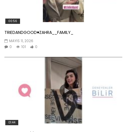
00:56
TRIEDANDGOOD♥️ZAHRA__FAMILY_
MAYIS 11, 2026
0
101
0
01:44