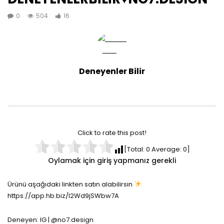
0
504
16
Deneyenler Bilir
Click to rate this post!
[Total:
0
Average:
0
]
Oylamak için giriş yapmanız gerekli
Ürünü aşağıdaki linkten satın alabilirsin
https://app.hb.biz/I2Wd9jSWbw7A
Deneyen: IG | @no7.design