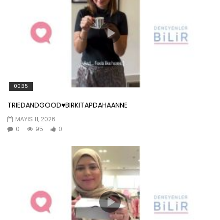
00:35
TRIEDANDGOOD♥️BIRKITAPDAHAANNE
MAYIS 11, 2026
0
95
0