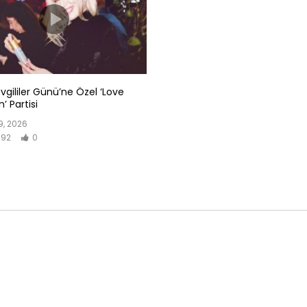
evgililer Günü’ne Özel ‘Love
’ Partisi
, 2026
92
0