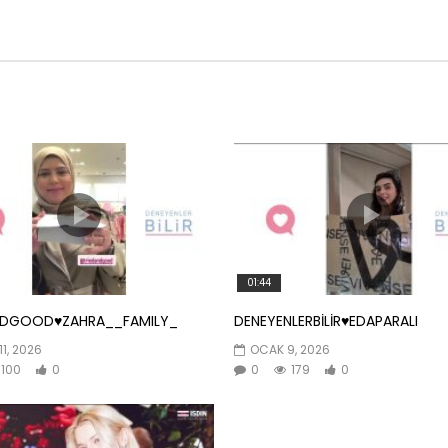
01:44
NDGOOD♥️ZAHRA__FAMILY_
DENEYENLERBİLİR♥️EDAPARALI
11, 2026
OCAK 9, 2026
100
0
0
179
0