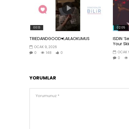
00:13
02:05
TRIEDANDGOOD♥️LAILAOKUMUS
ISDIN ‘S
Your Skin
OCAK 9, 2026
OCAK 9
0
148
0
0
YORUMLAR