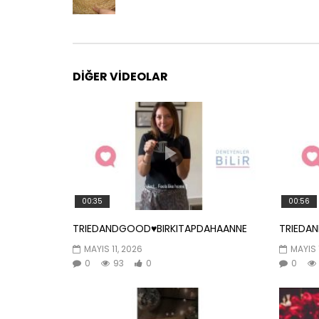
DIĞER VIDEOLAR
00:35
00:56
TRIEDANDGOOD♥️BIRKITAPDAHAANNE
TRIEDA
MAYIS 11, 2026
MAYIS 
0
93
0
0