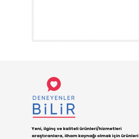
TEMIZLIK VE DÜZEN
KUU
1DUGUNMESELESİ ♥️ OCAK TEMİZLİK
ÜRÜN
DENEYENLER BILIR
1.7K
38
Yeni, ilginç ve kaliteli ürünleri/hizmetleri
araştıranlara, ilham kaynağı olmak için ürünleri