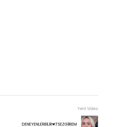
Yeni Video
DENEYENLERBİLİR♥️ITSEZGİİREM