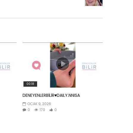
00:18
DENEYENLERBİLİR♥️DAILY.NNISA
OCAK 9, 2026
0
170
0