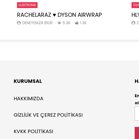
ELEKTRONIK
SUN
RACHELARAZ ♥️ DYSON AIRWRAP
HL
DENEYENLER BILIR
5.3K
1.3K
D
KURUMSAL
H
E
HAKKIMIZDA
ol
E-
GIZLILIK VE ÇEREZ POLITIKASI
P
*
KVKK POLITIKASI