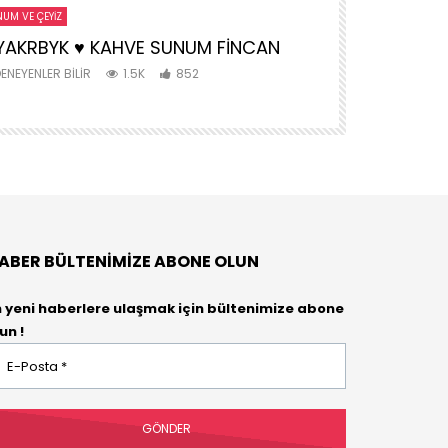
UM VE ÇEYIZ
ANNE VE BEBEK
YAKRBYK ♥️ KAHVE SUNUM FİNCAN
MONTESSORİ
AKTİVİTE
ENEYENLER BILIR
1.5K
852
DENEYENLER BIL
ABER BÜLTENIMIZE ABONE OLUN
n yeni haberlere ulaşmak için bültenimize abone
un !
osta