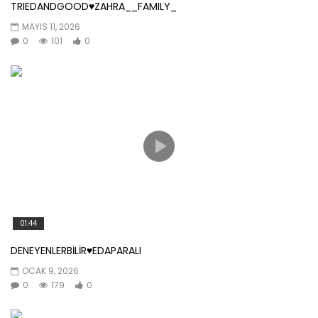
TRIEDANDGOOD♥️ZAHRA__FAMILY_
MAYIS 11, 2026
0
101
0
01:44
DENEYENLERBİLİR♥️EDAPARALI
OCAK 9, 2026
0
179
0