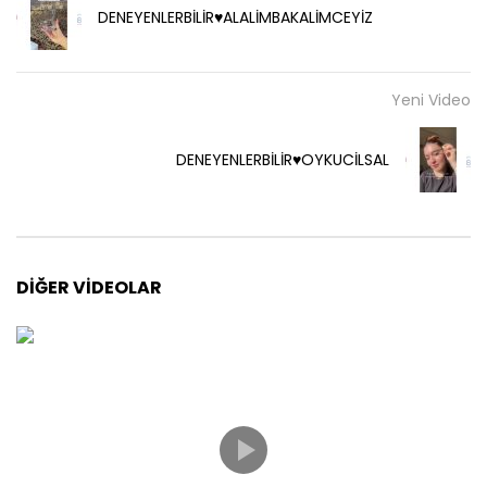
DENEYENLERBİLİR♥️ALALİMBAKALİMCEYİZ
Yeni Video
DENEYENLERBİLİR♥️OYKUCİLSAL
DIĞER VIDEOLAR