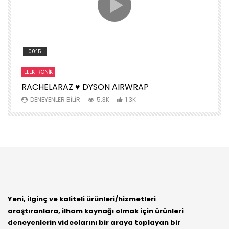
00:15
ELEKTRONIK
S
RACHELARAZ ♥️ DYSON AIRWRAP
H
DENEYENLER BILIR
5.3K
1.3K
Yeni, ilginç ve kaliteli ürünleri/hizmetleri
araştıranlara, ilham kaynağı olmak için ürünleri
deneyenlerin videolarını bir araya toplayan bir