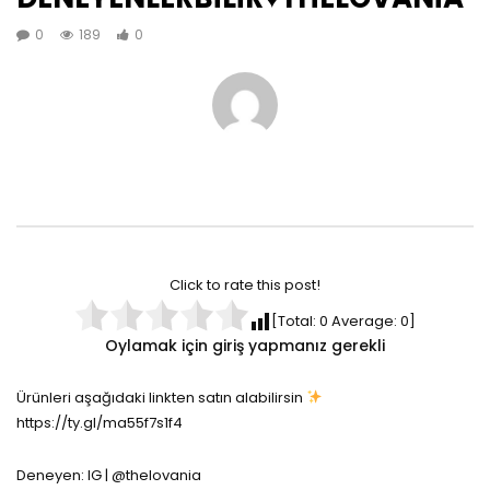
0
189
0
Click to rate this post!
[Total:
0
Average:
0
]
Oylamak için giriş yapmanız gerekli
Ürünleri aşağıdaki linkten satın alabilirsin
https://ty.gl/ma55f7s1f4
Deneyen: IG | @thelovania