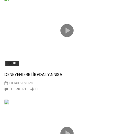
00:18
DENEYENLERBİLİR♥️DAILY.NNISA
OCAK 9, 2026
0
171
0