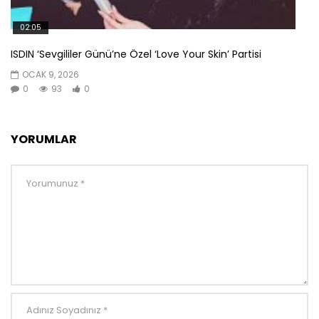
02:05
ISDIN ‘Sevgililer Günü’ne Özel ‘Love Your Skin’ Partisi
OCAK 9, 2026
0
93
0
YORUMLAR