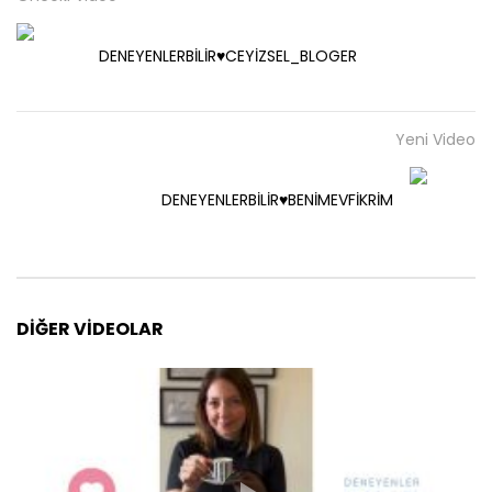
DENEYENLERBİLİR♥️CEYİZSEL_BLOGER
Yeni Video
DENEYENLERBİLİR♥️BENİMEVFİKRİM
DIĞER VIDEOLAR