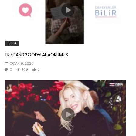
00:13
TRIEDANDGOOD♥️LAILAOKUMUS
OCAK 9, 2026
0
149
0