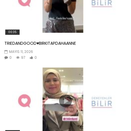
00:35
TRIEDANDGOOD♥️BIRKITAPDAHAANNE
MAYIS 11, 2026
0
97
0