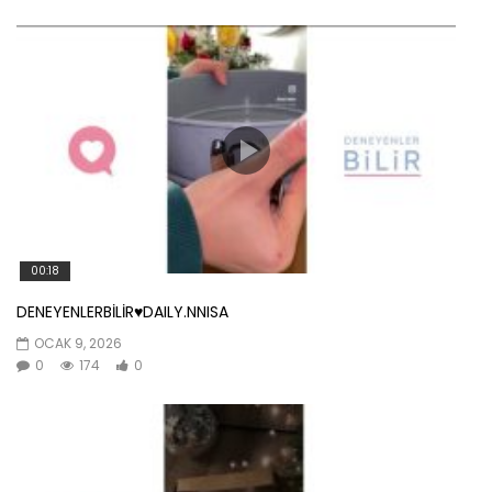
00:18
DENEYENLERBİLİR♥️DAILY.NNISA
OCAK 9, 2026
0
174
0