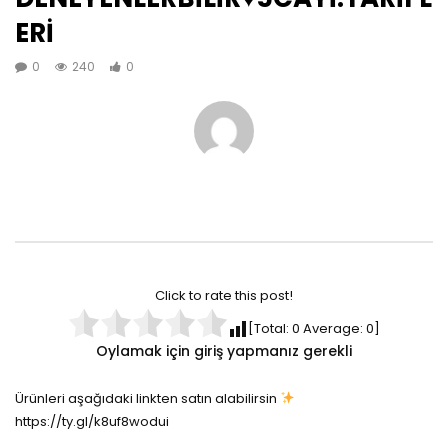
ERİ
0
240
0
Click to rate this post!
[Total:
0
Average:
0
]
Oylamak için giriş yapmanız gerekli
Ürünleri aşağıdaki linkten satın alabilirsin
https://ty.gl/k8uf8wodui