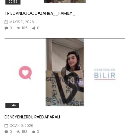
00:56
TRIEDANDGOOD♥️ZAHRA__FAMILY_
MAYIS 11, 2026
0
105
0
01:44
DENEYENLERBİLİR♥️EDAPARALI
OCAK 9, 2026
0
183
0