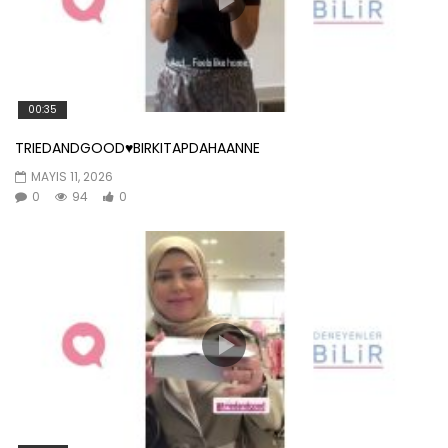
00:35
TRIEDANDGOOD♥️BIRKITAPDAHAANNE
MAYIS 11, 2026
0
94
0