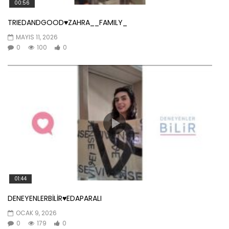
00:56
TRIEDANDGOOD♥️ZAHRA__FAMILY_
MAYIS 11, 2026
0
100
0
01:44
DENEYENLERBİLİR♥️EDAPARALI
OCAK 9, 2026
0
179
0