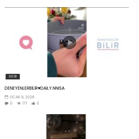
00:18
DENEYENLERBİLİR♥️DAILY.NNISA
OCAK 9, 2026
0
171
0