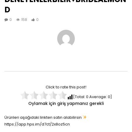
D
0
158
0
Click to rate this post!
[Total:
0
Average:
0
]
Oylamak için giriş yapmanız gerekli
Ürünleri aşağıdaki linkten satın alabilirsin
https://app.hps.im/d7ct/2x8oz5cn