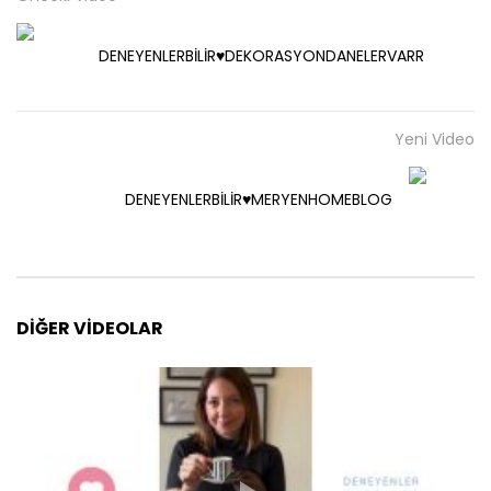
DENEYENLERBİLİR♥️DEKORASYONDANELERVARR
Yeni Video
DENEYENLERBİLİR♥️MERYENHOMEBLOG
DIĞER VIDEOLAR