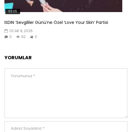
02:05
ISDIN ‘Sevgililer Günü’ne Özel ‘Love Your Skin’ Partisi
OCAK 9, 2026
0
92
0
YORUMLAR