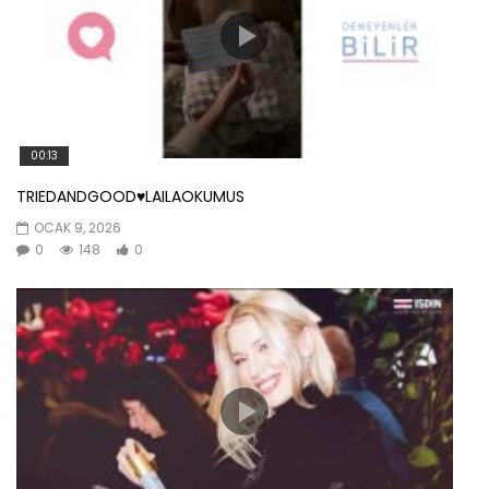
00:13
TRIEDANDGOOD♥️LAILAOKUMUS
OCAK 9, 2026
0
148
0