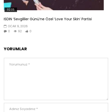
02:05
ISDIN ‘Sevgililer Günü’ne Özel ‘Love Your Skin’ Partisi
OCAK 9, 2026
0
92
0
YORUMLAR