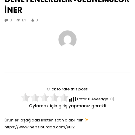
İNER
0
171
0
Click to rate this post!
[Total:
0
Average:
0
]
Oylamak için giriş yapmanız gerekli
Ürünleri aşağıdaki linkten satın alabilirsin
https://www.hepsiburada.com/yui2