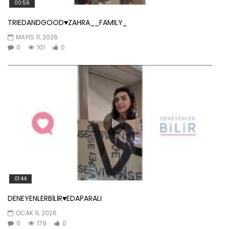
00:56
TRIEDANDGOOD♥️ZAHRA__FAMILY_
MAYIS 11, 2026
0
101
0
01:44
DENEYENLERBİLİR♥️EDAPARALI
OCAK 9, 2026
0
179
0