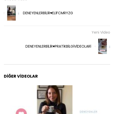
DENEYENLERBİLİR♥️ELİFCMRYZG
Yeni Video
DENEYENLERBİLİR♥️PRATİKBİLGİVİDEOLARİ
DIĞER VIDEOLAR