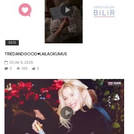
00:13
TRIEDANDGOOD♥️LAILAOKUMUS
OCAK 9, 2026
0
149
0