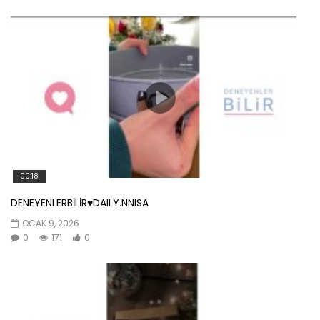
00:18
DENEYENLERBİLİR♥️DAILY.NNISA
OCAK 9, 2026
0
171
0