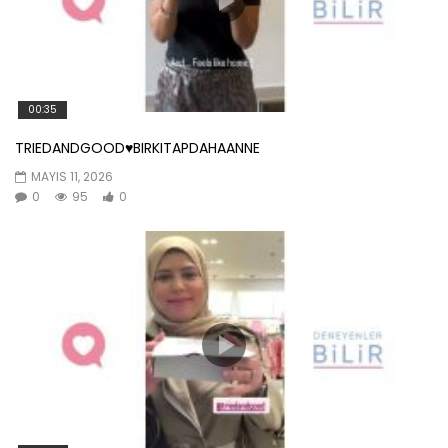
00:35
TRIEDANDGOOD♥️BIRKITAPDAHAANNE
MAYIS 11, 2026
0
95
0