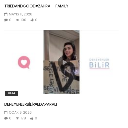
TRIEDANDGOOD♥️ZAHRA__FAMILY_
MAYIS 11, 2026
0
100
0
01:44
DENEYENLERBİLİR♥️EDAPARALI
OCAK 9, 2026
0
178
0