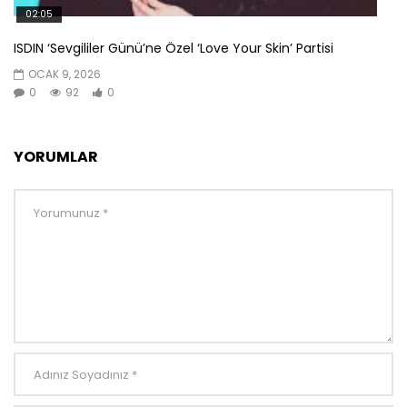
02:05
ISDIN ‘Sevgililer Günü’ne Özel ‘Love Your Skin’ Partisi
OCAK 9, 2026
0
92
0
YORUMLAR