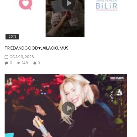
00:13
TRIEDANDGOOD♥️LAILAOKUMUS
OCAK 9, 2026
0
148
0