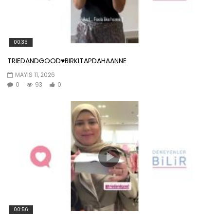
00:35
TRIEDANDGOOD♥️BIRKITAPDAHAANNE
MAYIS 11, 2026
0
93
0
00:56