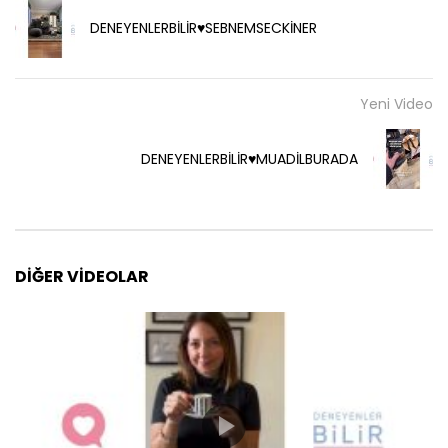
DENEYENLERBİLİR♥️SEBNEMSECKİNER
Yeni Video
DENEYENLERBİLİR♥️MUADİLBURADA
DIĞER VIDEOLAR