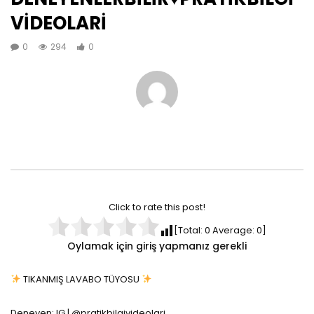
VİDEOLARİ
0
294
0
Click to rate this post!
[Total:
0
Average:
0
]
Oylamak için giriş yapmanız gerekli
TIKANMIŞ LAVABO TÜYOSU
Deneyen: IG | @pratikbilgivideolari