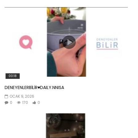
00:18
DENEYENLERBİLİR♥️DAILY.NNISA
OCAK 9, 2026
0
170
0