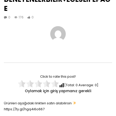
E
0
176
0
Click to rate this post!
[Total:
0
Average:
0
]
Oylamak için giriş yapmanız gerekli
Ürünleri aşağıdaki linkten satın alabilirsin
https://ty.gl/hgq4i6o667