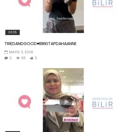
00:35
TRIEDANDGOOD♥️BIRKITAPDAHAANNE
MAYIS 11, 2026
0
93
0