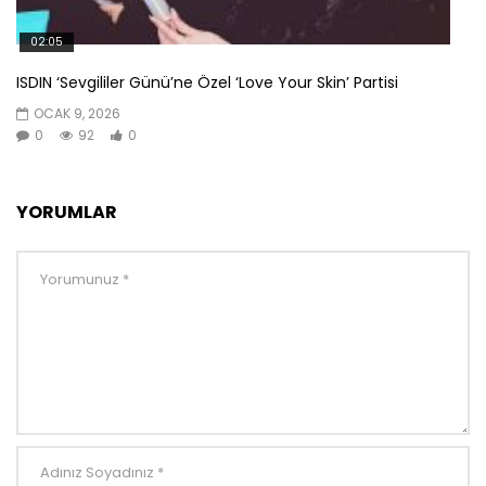
02:05
ISDIN ‘Sevgililer Günü’ne Özel ‘Love Your Skin’ Partisi
OCAK 9, 2026
0
92
0
YORUMLAR