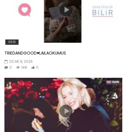
00:13
TRIEDANDGOOD♥️LAILAOKUMUS
OCAK 9, 2026
0
148
0