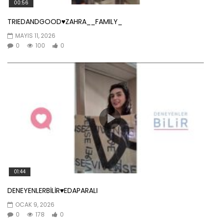
00:56
TRIEDANDGOOD♥️ZAHRA__FAMILY_
MAYIS 11, 2026
0
100
0
01:44
DENEYENLERBİLİR♥️EDAPARALI
OCAK 9, 2026
0
178
0