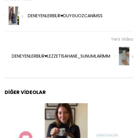
DENEYENLERBİLİR♥️DUYGUOZCANİMSS
Yeni Video
DENEYENLERBİLİR♥️LEZZETİSAHANE_SUNUMLARİMM
DIĞER VIDEOLAR