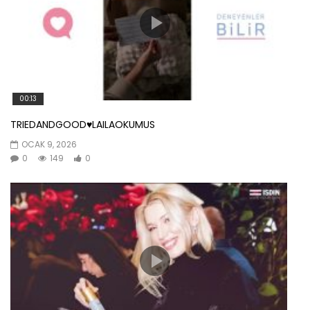
00:13
TRIEDANDGOOD♥️LAILAOKUMUS
OCAK 9, 2026
0
149
0