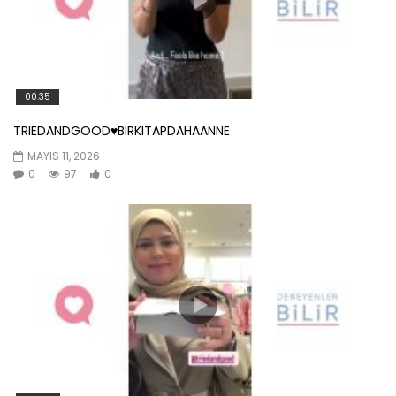
00:35
TRIEDANDGOOD♥️BIRKITAPDAHAANNE
MAYIS 11, 2026
0
97
0