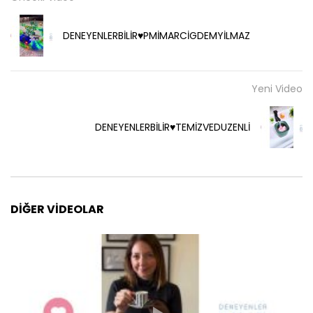
DENEYENLERBİLİR♥️PMİMARCİGDEMYİLMAZ
Yeni Video
DENEYENLERBİLİR♥️TEMİZVEDUZENLİ
DIĞER VIDEOLAR