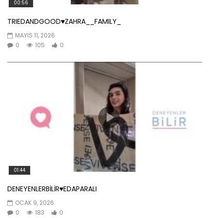
00:56
TRIEDANDGOOD♥️ZAHRA__FAMILY_
MAYIS 11, 2026
0
105
0
01:44
DENEYENLERBİLİR♥️EDAPARALI
OCAK 9, 2026
0
183
0