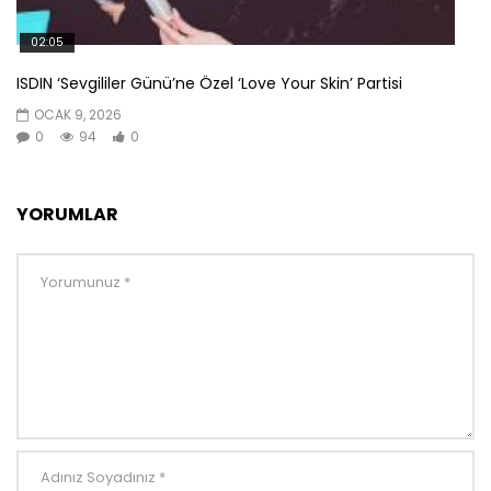
02:05
ISDIN ‘Sevgililer Günü’ne Özel ‘Love Your Skin’ Partisi
OCAK 9, 2026
0
94
0
YORUMLAR