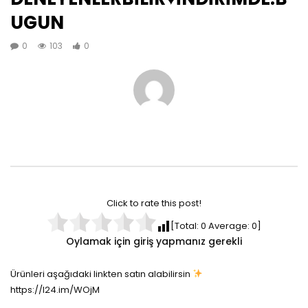
UGUN
0
103
0
Click to rate this post!
[Total:
0
Average:
0
]
Oylamak için giriş yapmanız gerekli
Ürünleri aşağıdaki linkten satın alabilirsin
https://l24.im/WOjM