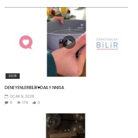
00:18
DENEYENLERBİLİR♥️DAILY.NNISA
OCAK 9, 2026
0
174
0