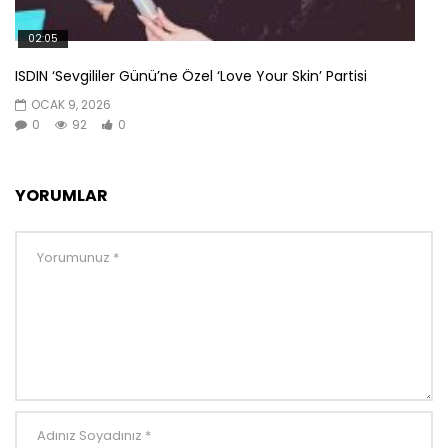
02:05
ISDIN ‘Sevgililer Günü’ne Özel ‘Love Your Skin’ Partisi
OCAK 9, 2026
0
92
0
YORUMLAR