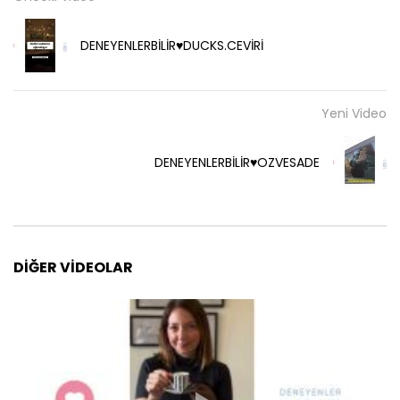
DENEYENLERBİLİR♥️DUCKS.CEVİRİ
Yeni Video
DENEYENLERBİLİR♥️OZVESADE
DIĞER VIDEOLAR