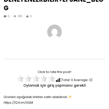
G
0
165
0
Click to rate this post!
[Total:
0
Average:
0
]
Oylamak için giriş yapmanız gerekli
Ürünleri aşağıdaki linkten satın alabilirsin
https://l24.im/G2M