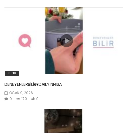
00:18
DENEYENLERBİLİR♥️DAILY.NNISA
OCAK 9, 2026
0
170
0