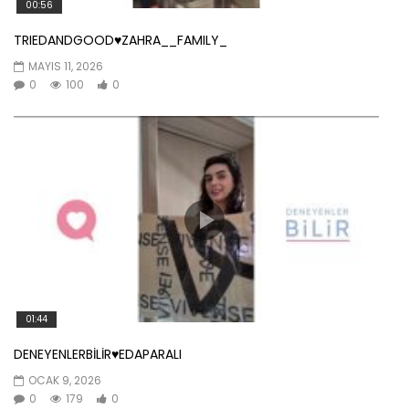
00:56
TRIEDANDGOOD♥️ZAHRA__FAMILY_
MAYIS 11, 2026
0
100
0
01:44
DENEYENLERBİLİR♥️EDAPARALI
OCAK 9, 2026
0
179
0