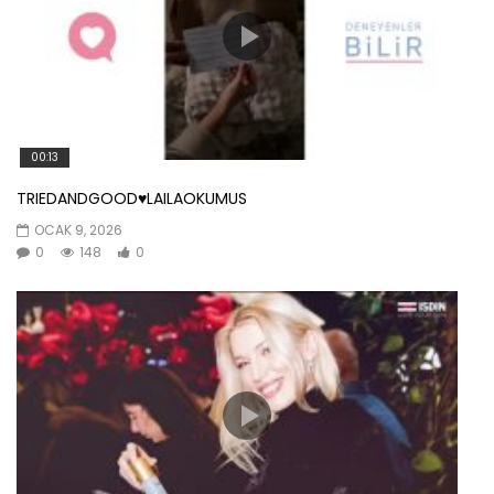
00:13
TRIEDANDGOOD♥️LAILAOKUMUS
OCAK 9, 2026
0
148
0