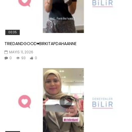
00:35
TRIEDANDGOOD♥️BIRKITAPDAHAANNE
MAYIS 11, 2026
0
93
0