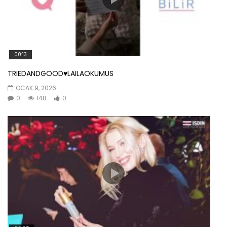
00:13
TRIEDANDGOOD♥️LAILAOKUMUS
OCAK 9, 2026
0
148
0