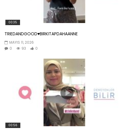
00:35
TRIEDANDGOOD♥️BIRKITAPDAHAANNE
MAYIS 11, 2026
0
93
0
00:56