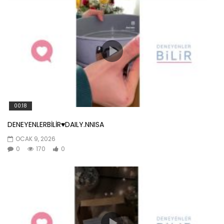
00:18
DENEYENLERBİLİR♥️DAILY.NNISA
OCAK 9, 2026
0
170
0