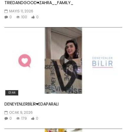
TRIEDANDGOOD♥️ZAHRA__FAMILY_
MAYIS 11, 2026
0
100
0
01:44
DENEYENLERBİLİR♥️EDAPARALI
OCAK 9, 2026
0
179
0