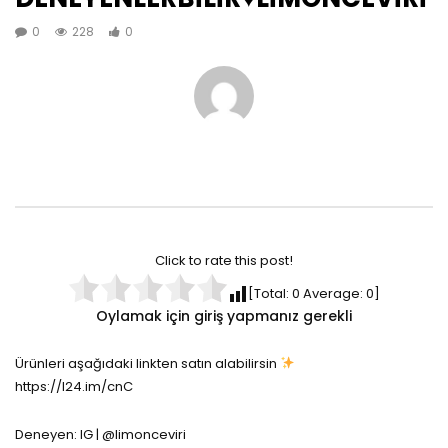
0
228
0
Click to rate this post!
[Total:
0
Average:
0
]
Oylamak için giriş yapmanız gerekli
Ürünleri aşağıdaki linkten satın alabilirsin
https://l24.im/cnC
Deneyen: IG | @limonceviri