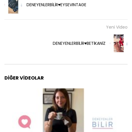
DENEYENLERBİLİR♥️EYSEVINTAGE
Yeni Video
DENEYENLERBİLİR♥️BETİKANİZ
DIĞER VIDEOLAR