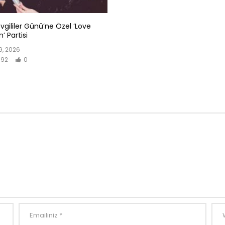
evgililer Günü’ne Özel ‘Love
’ Partisi
, 2026
92
0