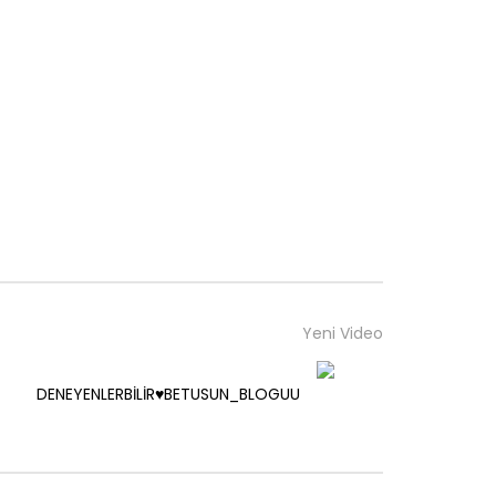
Yeni Video
DENEYENLERBİLİR♥️BETUSUN_BLOGUU