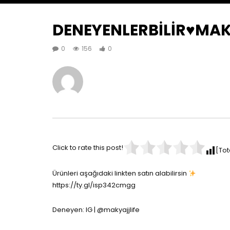
DENEYENLERBİLİR♥️MAK
0
156
0
Click to rate this post!
[Tot
Ürünleri aşağıdaki linkten satın alabilirsin
https://ty.gl/isp342cmgg
Deneyen: IG | @makyajjlife