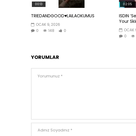
00:13
02:05
TRIEDANDGOOD♥️LAILAOKUMUS
ISDIN ‘S
Your Skin
OCAK 9, 2026
OCAK 9
0
148
0
0
YORUMLAR