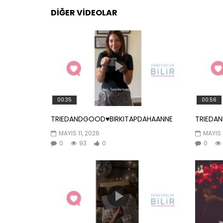
DIĞER VIDEOLAR
00:35
00:56
TRIEDANDGOOD♥️BIRKITAPDAHAANNE
TRIEDA
MAYIS 11, 2026
MAYIS 
0
93
0
0