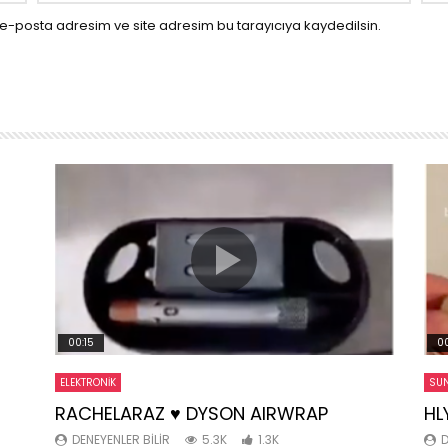
e-posta adresim ve site adresim bu tarayıcıya kaydedilsin.
00:15
00
ELEKTRONIK
SUN
RACHELARAZ ♥️ DYSON AIRWRAP
HL
DENEYENLER BILIR
5.3K
1.3K
D