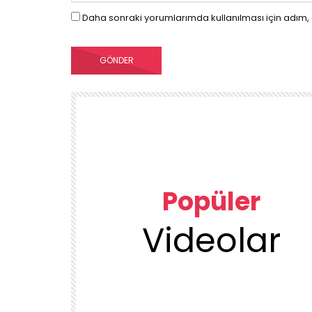
Daha sonraki yorumlarımda kullanılması için adım, 
Popüler
Videolar
00:23
TEMIZLIK VE DÜZEN
KUU
1DUGUNMESELESİ ♥️ OCAK TEMİZLİK
ÜRÜN