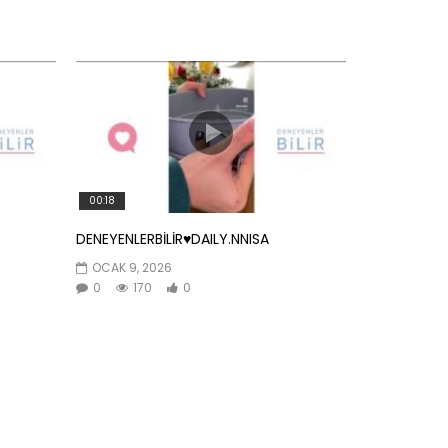
00:18
DENEYENLERBİLİR♥️DAILY.NNISA
OCAK 9, 2026
0
170
0