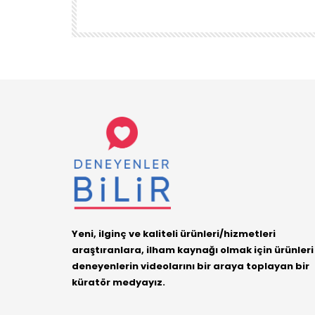
DENEYENLER BILIR
1.7K
38
Yeni, ilginç ve kaliteli ürünleri/hizmetleri
araştıranlara, ilham kaynağı olmak için ürünleri
deneyenlerin videolarını bir araya toplayan bir
küratör medyayız.