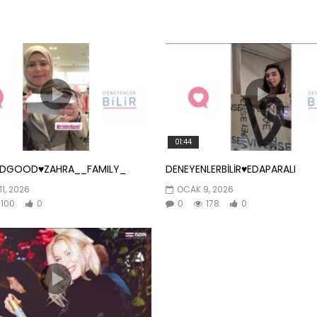
01:44
NDGOOD♥️ZAHRA__FAMILY_
DENEYENLERBİLİR♥️EDAPARALI
11, 2026
OCAK 9, 2026
100
0
0
178
0