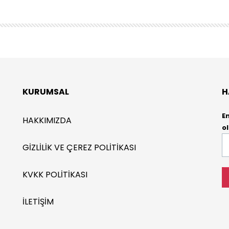
KURUMSAL
H
E
HAKKIMIZDA
ol
E-
GIZLILIK VE ÇEREZ POLITIKASI
P
*
KVKK POLITIKASI
İLETIŞIM