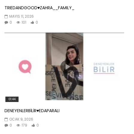
TRIEDANDGOOD♥️ZAHRA__FAMILY_
MAYIS 11, 2026
0
101
0
01:44
DENEYENLERBİLİR♥️EDAPARALI
OCAK 9, 2026
0
179
0