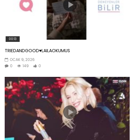
00:13
TRIEDANDGOOD♥️LAILAOKUMUS
OCAK 9, 2026
0
149
0