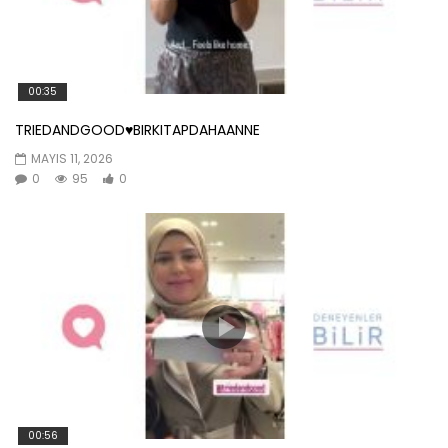
00:35
TRIEDANDGOOD♥️BIRKITAPDAHAANNE
MAYIS 11, 2026
0
95
0
00:56