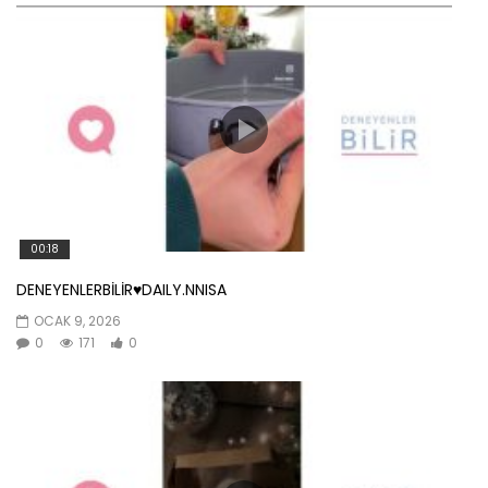
00:18
DENEYENLERBİLİR♥️DAILY.NNISA
OCAK 9, 2026
0
171
0