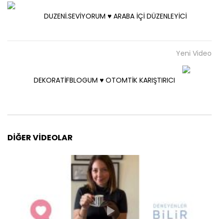
DUZENİ.SEVİYORUM ♥️ ARABA İÇİ DÜZENLEYİCİ
Yeni Video
DEKORATİFBLOGUM ♥️ OTOMTİK KARIŞTIRICI
DIĞER VIDEOLAR