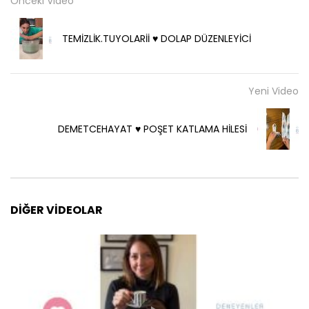
Önceki Video
TEMİZLİK.TUYOLARİİ ♥️ DOLAP DÜZENLEYİCİ
Yeni Video
DEMETCEHAYAT ♥️ POŞET KATLAMA HİLESİ
DIĞER VIDEOLAR