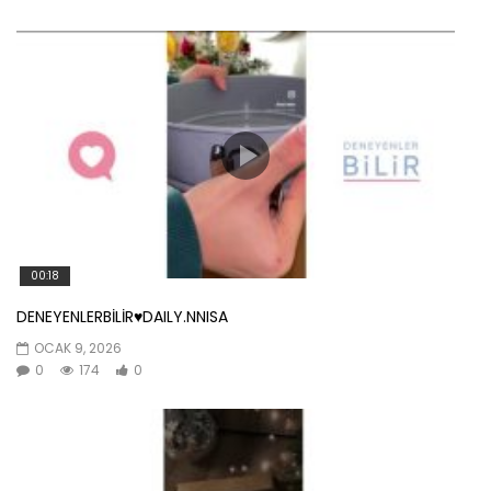
00:18
DENEYENLERBİLİR♥️DAILY.NNISA
OCAK 9, 2026
0
174
0