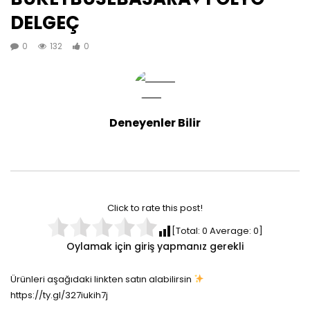
DELGEÇ
0
132
0
Deneyenler Bilir
Click to rate this post!
[Total:
0
Average:
0
]
Oylamak için giriş yapmanız gerekli
Ürünleri aşağıdaki linkten satın alabilirsin
https://ty.gl/327iukih7j