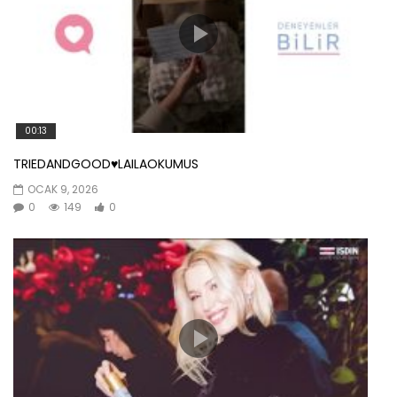
00:13
TRIEDANDGOOD♥️LAILAOKUMUS
OCAK 9, 2026
0
149
0