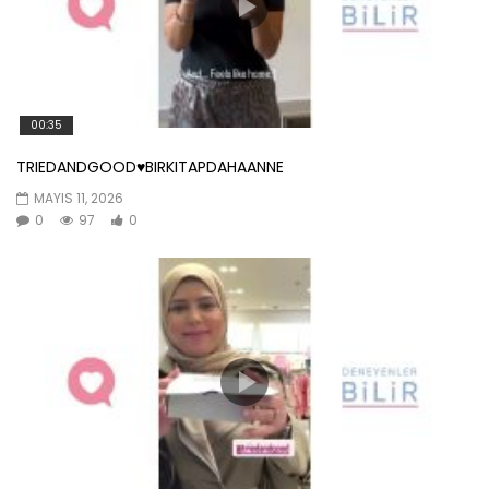
00:35
TRIEDANDGOOD♥️BIRKITAPDAHAANNE
MAYIS 11, 2026
0
97
0