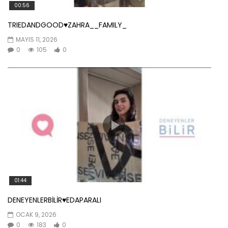
00:56
TRIEDANDGOOD♥️ZAHRA__FAMILY_
MAYIS 11, 2026
0
105
0
01:44
DENEYENLERBİLİR♥️EDAPARALI
OCAK 9, 2026
0
183
0