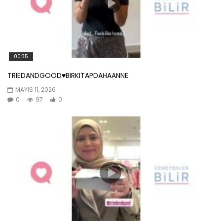
00:35
TRIEDANDGOOD♥️BIRKITAPDAHAANNE
MAYIS 11, 2026
0
97
0