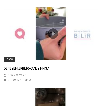
00:18
DENEYENLERBİLİR♥️DAILY.NNISA
OCAK 9, 2026
0
174
0