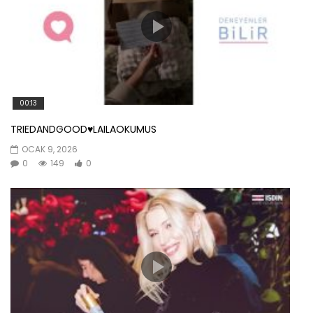
00:13
TRIEDANDGOOD♥️LAILAOKUMUS
OCAK 9, 2026
0
149
0