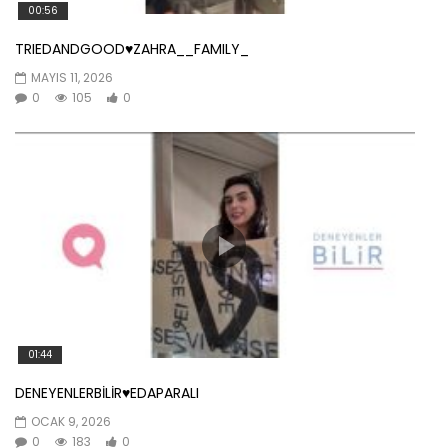
00:56
TRIEDANDGOOD♥️ZAHRA__FAMILY_
MAYIS 11, 2026
0
105
0
01:44
DENEYENLERBİLİR♥️EDAPARALI
OCAK 9, 2026
0
183
0