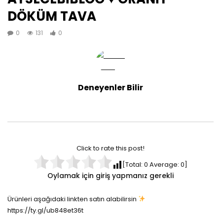
DÖKÜM TAVA
0
131
0
Deneyenler Bilir
Click to rate this post!
[Total:
0
Average:
0
]
Oylamak için giriş yapmanız gerekli
Ürünleri aşağıdaki linkten satın alabilirsin
https://ty.gl/ub848et36t