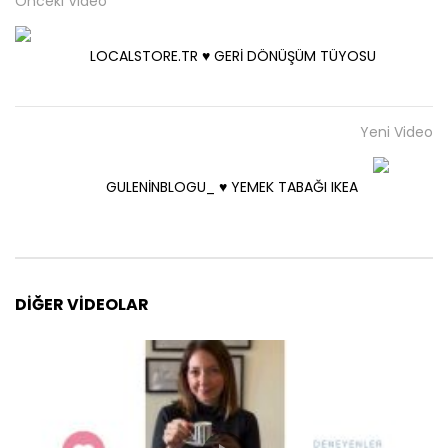
Önceki Video
LOCALSTORE.TR ♥️ GERİ DÖNÜŞÜM TÜYOSU
Yeni Video
GULENİNBLOGU_ ♥️ YEMEK TABAĞI IKEA
DIĞER VIDEOLAR