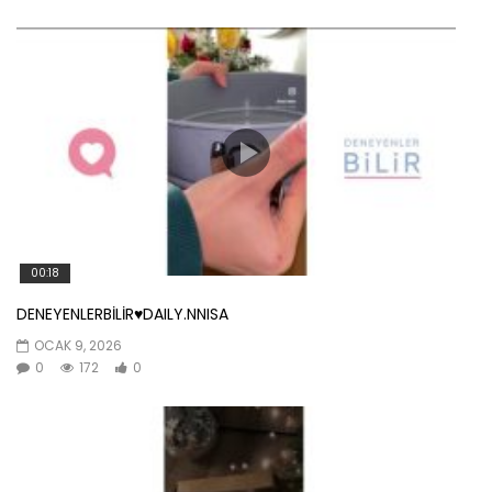
00:18
DENEYENLERBİLİR♥️DAILY.NNISA
OCAK 9, 2026
0
172
0