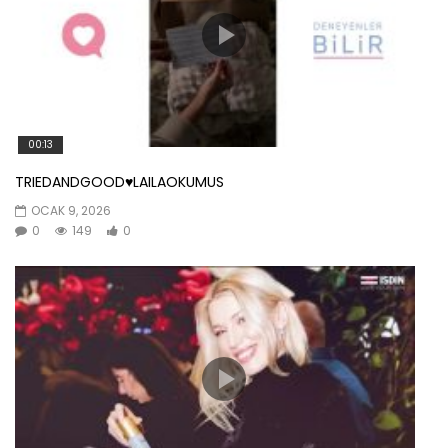
00:13
TRIEDANDGOOD♥️LAILAOKUMUS
OCAK 9, 2026
0
149
0