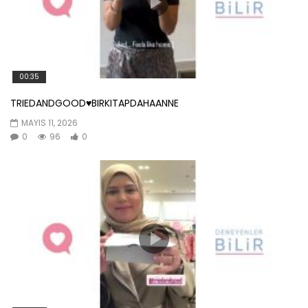
00:35
TRIEDANDGOOD♥️BIRKITAPDAHAANNE
MAYIS 11, 2026
0
96
0