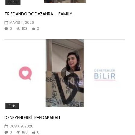
00:56
TRIEDANDGOOD♥️ZAHRA__FAMILY_
MAYIS 11, 2026
0
103
0
01:44
DENEYENLERBİLİR♥️EDAPARALI
OCAK 9, 2026
0
180
0