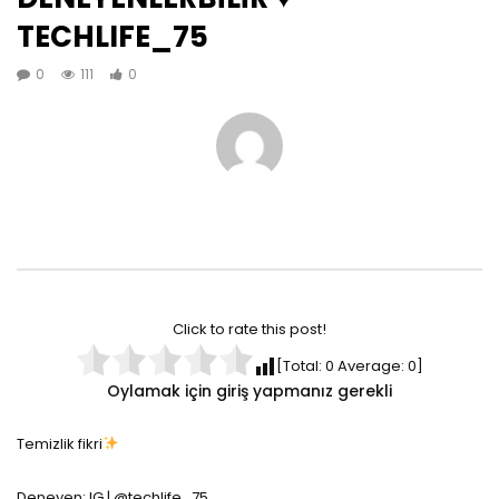
TECHLIFE_75
0
111
0
Click to rate this post!
[Total:
0
Average:
0
]
Oylamak için giriş yapmanız gerekli
Temizlik fikri
Deneyen: IG | @techlife_75