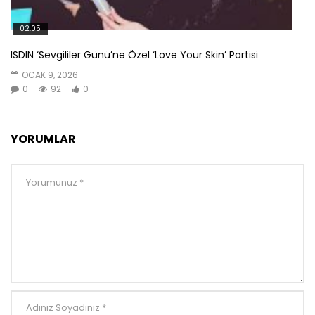
02:05
ISDIN ‘Sevgililer Günü’ne Özel ‘Love Your Skin’ Partisi
OCAK 9, 2026
0
92
0
YORUMLAR