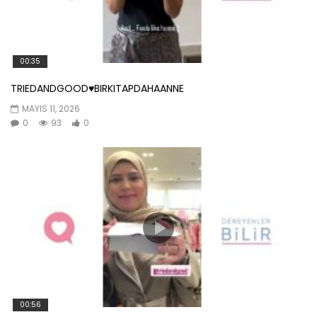
00:35
TRIEDANDGOOD♥️BIRKITAPDAHAANNE
MAYIS 11, 2026
0
93
0
00:56