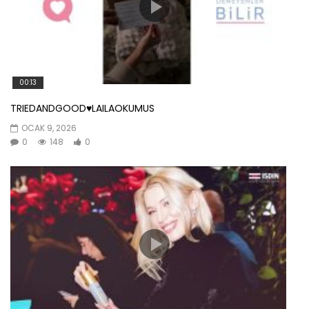
00:13
TRIEDANDGOOD♥️LAILAOKUMUS
OCAK 9, 2026
0
148
0