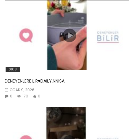
00:18
DENEYENLERBİLİR♥️DAILY.NNISA
OCAK 9, 2026
0
170
0