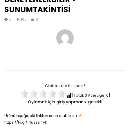
SUNUMTAKİNTİSİ
0
105
0
Click to rate this post!
[Total:
0
Average:
0
]
Oylamak için giriş yapmanız gerekli
Ürünü aşağıdaki linkten satın alabilirsin
https://ty.gl/14usssl4yh