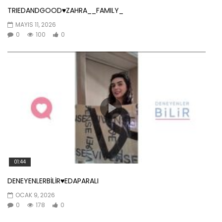
TRIEDANDGOOD♥️ZAHRA__FAMILY_
MAYIS 11, 2026
0
100
0
01:44
DENEYENLERBİLİR♥️EDAPARALI
OCAK 9, 2026
0
178
0