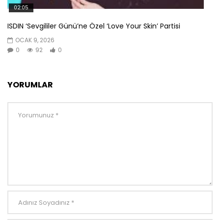
02:05
ISDIN ‘Sevgililer Günü’ne Özel ‘Love Your Skin’ Partisi
OCAK 9, 2026
0
92
0
YORUMLAR