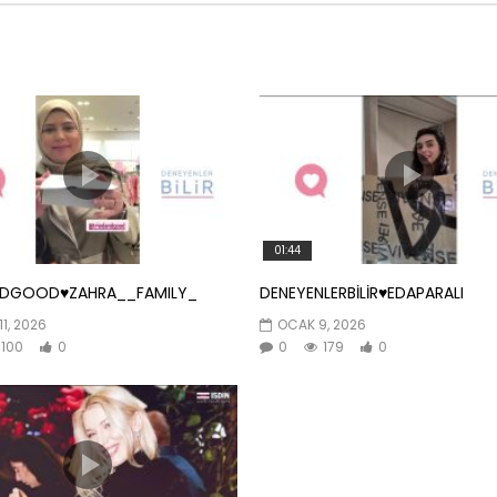
01:44
NDGOOD♥️ZAHRA__FAMILY_
DENEYENLERBİLİR♥️EDAPARALI
11, 2026
OCAK 9, 2026
100
0
0
179
0