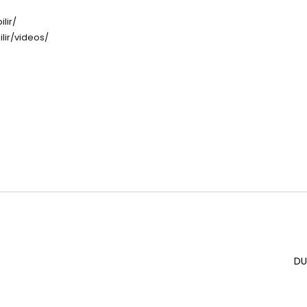
lir/
lir/videos/
DU