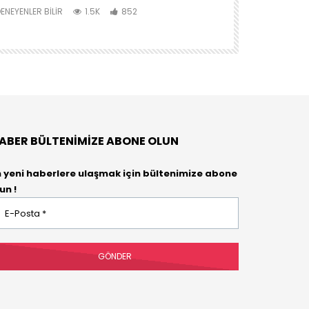
AKTİVİTE
ENEYENLER BILIR
1.5K
852
DENEYENLER BIL
ABER BÜLTENIMIZE ABONE OLUN
n yeni haberlere ulaşmak için bültenimize abone
un !
osta