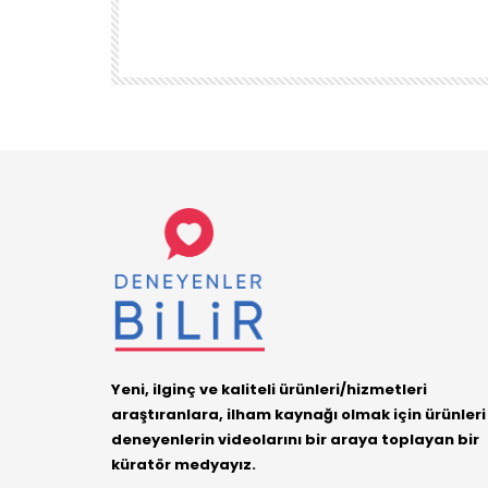
ÜRÜN
DENEYENLER BILIR
1.7K
38
Yeni, ilginç ve kaliteli ürünleri/hizmetleri
araştıranlara, ilham kaynağı olmak için ürünleri
deneyenlerin videolarını bir araya toplayan bir
küratör medyayız.