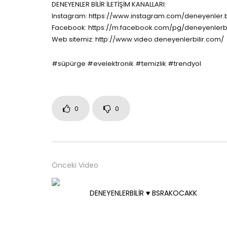
DENEYENLER BİLİR İLETİŞİM KANALLARI:
Instagram: https://www.instagram.com/deneyenler.bi
Facebook: https://m.facebook.com/pg/deneyenlerbi
Web sitemiz: http://www.video.deneyenlerbilir.com/
#süpürge #evelektronik #temizlik #trendyol
0
0
Önceki Video
DENEYENLERBİLİR ♥️ BSRAKOCAKK