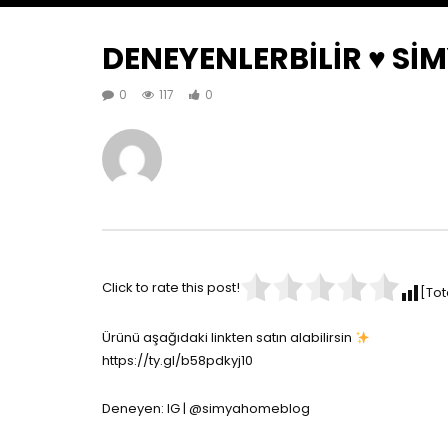
DENEYENLERBİLİR ♥️ S
0
117
0
Click to rate this post!
[Tot
Ürünü aşağıdaki linkten satın alabilirsin
https://ty.gl/b58pdkyj10
Deneyen: IG | @simyahomeblog