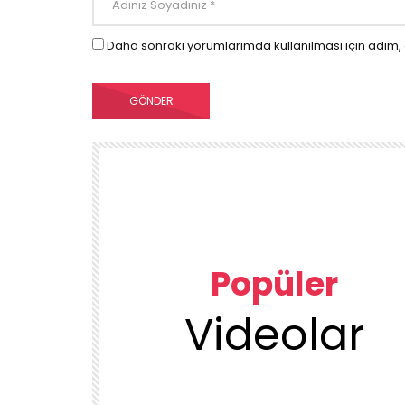
Daha sonraki yorumlarımda kullanılması için adım, 
Popüler
Videolar
00:23
TEMIZLIK VE DÜZEN
KUU
1DUGUNMESELESİ ♥️ OCAK TEMİZLİK