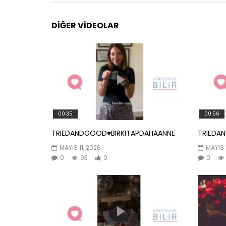
DIĞER VIDEOLAR
00:35
00:56
TRIEDANDGOOD♥️BIRKITAPDAHAANNE
TRIEDA
MAYIS 11, 2026
MAYIS 
0
93
0
0