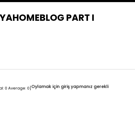
İMYAHOMEBLOG PART I
Oylamak için giriş yapmanız gerekli
al:
0
Average:
0
]