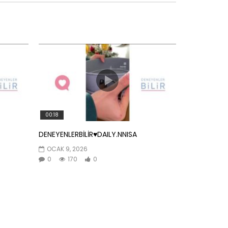
00:18
DENEYENLERBİLİR♥️DAILY.NNISA
OCAK 9, 2026
0
170
0