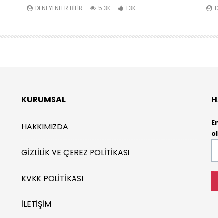
DENEYENLER BILIR
5.3K
1.3K
D
KURUMSAL
H
E
HAKKIMIZDA
ol
E-
GIZLILIK VE ÇEREZ POLITIKASI
P
*
KVKK POLITIKASI
İLETIŞIM