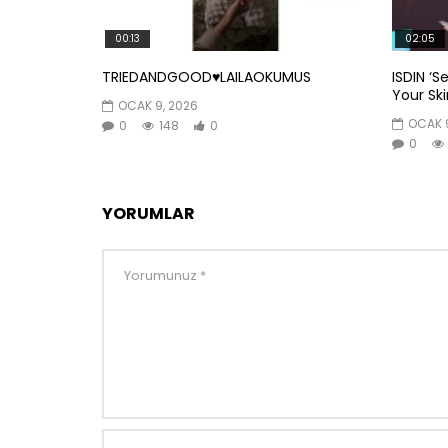
00:13
02:05
TRIEDANDGOOD♥️LAILAOKUMUS
ISDIN ‘S
Your Skin
OCAK 9, 2026
OCAK 9
0
148
0
0
YORUMLAR