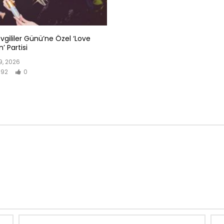
evgililer Günü’ne Özel ‘Love
’ Partisi
, 2026
92
0