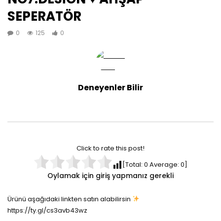
SEPERATÖR
0
125
0
Deneyenler Bilir
Click to rate this post!
[Total:
0
Average:
0
]
Oylamak için giriş yapmanız gerekli
Ürünü aşağıdaki linkten satın alabilirsin
https://ty.gl/cs3avb43wz