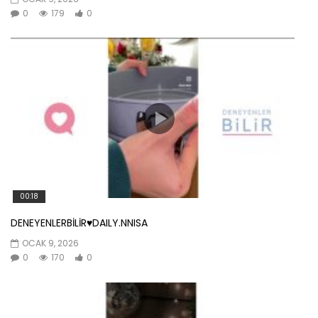
0
179
0
00:18
DENEYENLERBİLİR♥️DAILY.NNISA
OCAK 9, 2026
0
170
0