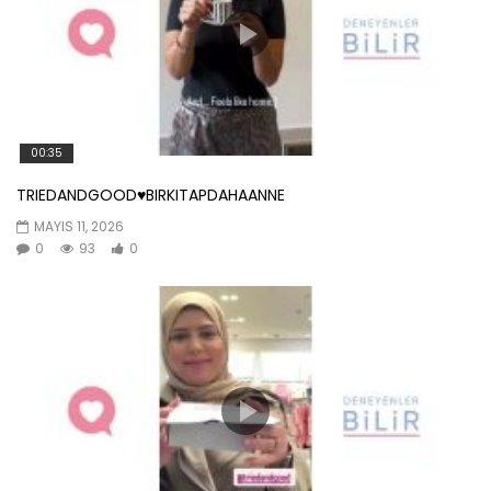
00:35
TRIEDANDGOOD♥️BIRKITAPDAHAANNE
MAYIS 11, 2026
0
93
0