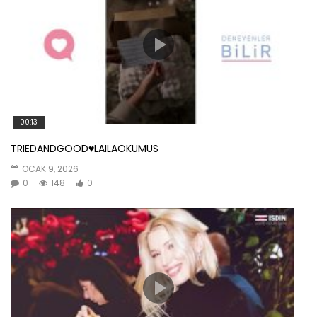
00:13
TRIEDANDGOOD♥️LAILAOKUMUS
OCAK 9, 2026
0
148
0