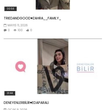
00:56
TRIEDANDGOOD♥️ZAHRA__FAMILY_
MAYIS 11, 2026
0
100
0
01:44
DENEYENLERBİLİR♥️EDAPARALI
OCAK 9, 2026