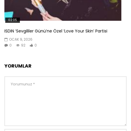
02:05
ISDIN ‘Sevgililer Günü’ne Özel ‘Love Your Skin’ Partisi
OCAK 9, 2026
0
92
0
YORUMLAR