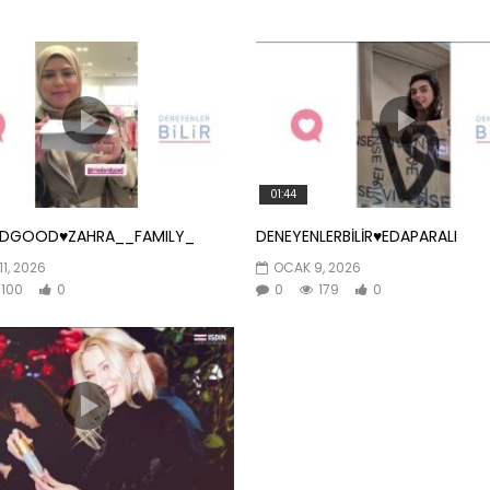
01:44
NDGOOD♥️ZAHRA__FAMILY_
DENEYENLERBİLİR♥️EDAPARALI
11, 2026
OCAK 9, 2026
100
0
0
179
0