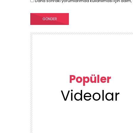
Daha sonraki yorumlarımda kullanılması için adım, 
Popüler
Videolar
00:23
TEMIZLIK VE DÜZEN
KUU
1DUGUNMESELESİ ♥️ OCAK TEMİZLİK
ÜRÜN
DENEYENLER BILIR
1.7K
38