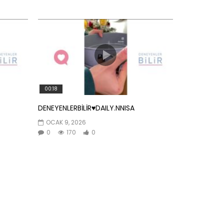
00:18
DENEYENLERBİLİR♥️DAILY.NNISA
OCAK 9, 2026
0
170
0