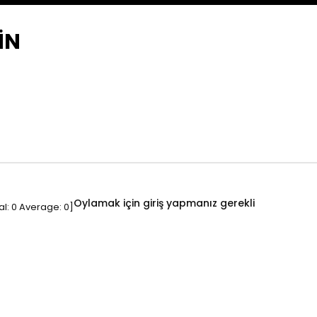
İN
Oylamak için giriş yapmanız gerekli
al:
0
Average:
0
]