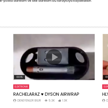
e-posta adresim ve site adresim bu tarayıcıya kaydedilsin.
00:15
00
ELEKTRONIK
SUN
RACHELARAZ ♥️ DYSON AIRWRAP
HL
DENEYENLER BILIR
5.3K
1.3K
D