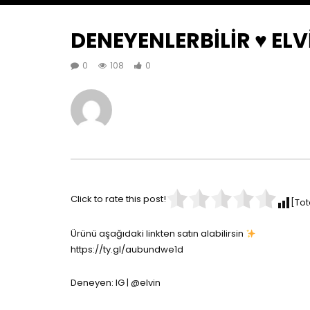
DENEYENLERBİLİR ♥️ ELV
0
108
0
Click to rate this post!
[Tot
Ürünü aşağıdaki linkten satın alabilirsin
https://ty.gl/aubundwe1d
Deneyen: IG | @elvin