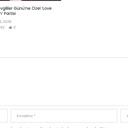
evgililer Günü’ne Özel ‘Love
’ Partisi
, 2026
92
0