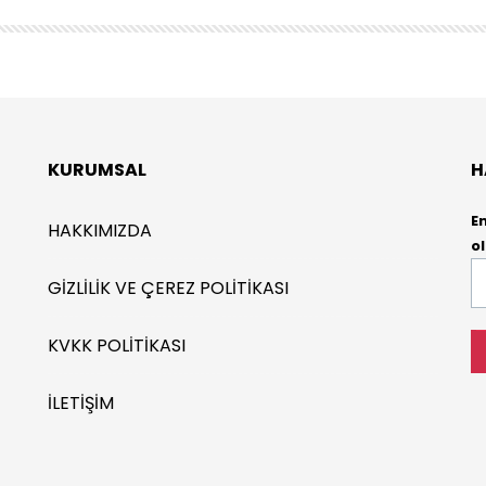
KURUMSAL
H
E
HAKKIMIZDA
ol
E-
GIZLILIK VE ÇEREZ POLITIKASI
P
*
KVKK POLITIKASI
İLETIŞIM