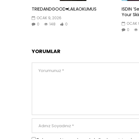
TRIEDANDGOOD♥️LAILAOKUMUS
ISDIN ‘S
Your Skin
OCAK 9, 2026
OCAK 9
0
148
0
0
YORUMLAR