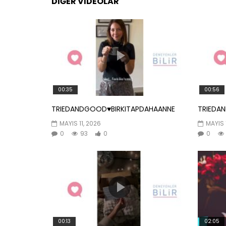
DIĞER VIDEOLAR
00:35
00:56
TRIEDANDGOOD♥️BIRKITAPDAHAANNE
TRIEDA
MAYIS 11, 2026
MAYIS 
0
93
0
0
00:13
02:05