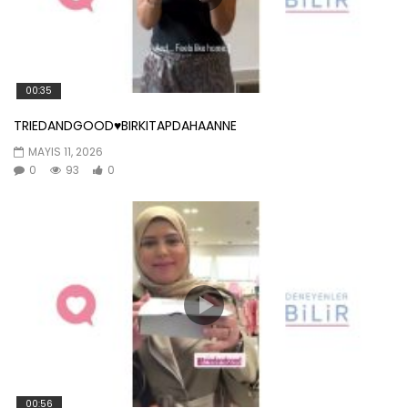
00:35
TRIEDANDGOOD♥️BIRKITAPDAHAANNE
MAYIS 11, 2026
0
93
0
00:56