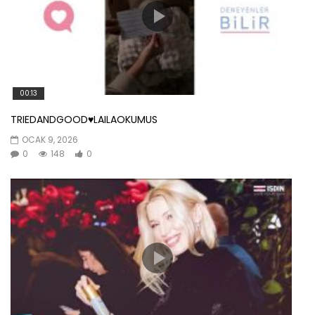
00:13
TRIEDANDGOOD♥️LAILAOKUMUS
OCAK 9, 2026
0
148
0