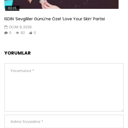
02:05
ISDIN ‘Sevgililer Günü’ne Özel ‘Love Your Skin’ Partisi
OCAK 9, 2026
0
92
0
YORUMLAR