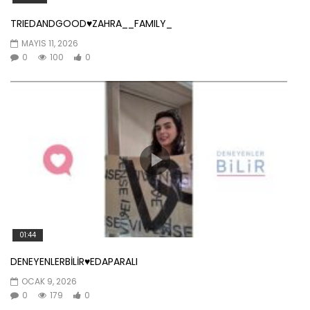
TRIEDANDGOOD♥️ZAHRA__FAMILY_
MAYIS 11, 2026
0
100
0
01:44
DENEYENLERBİLİR♥️EDAPARALI
OCAK 9, 2026
0
179
0