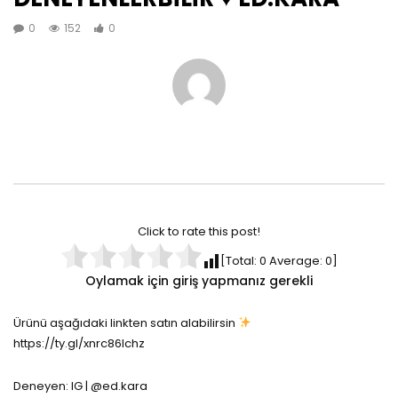
0
152
0
Click to rate this post!
[Total:
0
Average:
0
]
Oylamak için giriş yapmanız gerekli
Ürünü aşağıdaki linkten satın alabilirsin
https://ty.gl/xnrc86lchz
Deneyen: IG | @ed.kara