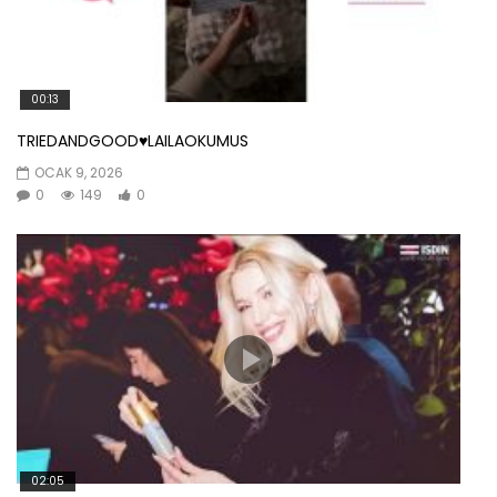
00:13
TRIEDANDGOOD♥️LAILAOKUMUS
OCAK 9, 2026
0
149
0
02:05