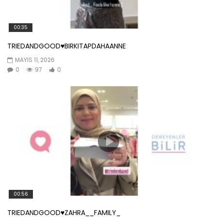
00:35
TRIEDANDGOOD♥️BIRKITAPDAHAANNE
MAYIS 11, 2026
0
97
0
00:56
TRIEDANDGOOD♥️ZAHRA__FAMILY_