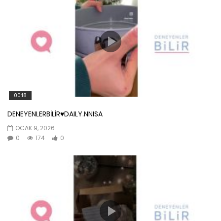
00:18
DENEYENLERBİLİR♥️DAILY.NNISA
OCAK 9, 2026
0
174
0