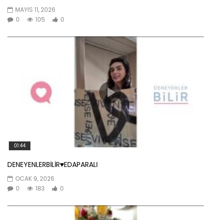
MAYIS 11, 2026
0
105
0
01:44
DENEYENLERBİLİR♥️EDAPARALI
OCAK 9, 2026
0
183
0