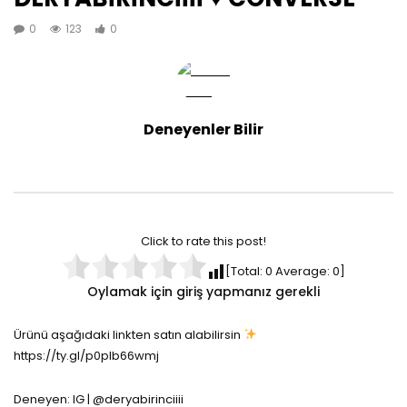
0
123
0
Deneyenler Bilir
Click to rate this post!
[Total:
0
Average:
0
]
Oylamak için giriş yapmanız gerekli
Ürünü aşağıdaki linkten satın alabilirsin
https://ty.gl/p0plb66wmj
Deneyen: IG | @deryabirinciiii