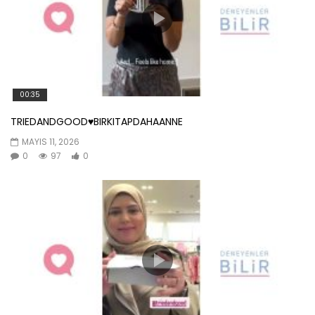
00:35
TRIEDANDGOOD♥️BIRKITAPDAHAANNE
MAYIS 11, 2026
0
97
0