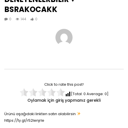
BSRAKOCAKK
0
144
0
Click to rate this post!
[Total:
0
Average:
0
]
Oylamak için giriş yapmanız gerekli
Ürünü aşağıdaki linkten satın alabilirsin
https://ty.gl/r52lenjrle