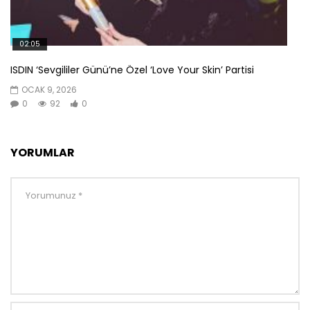
02:05
ISDIN ‘Sevgililer Günü’ne Özel ‘Love Your Skin’ Partisi
OCAK 9, 2026
0
92
0
YORUMLAR