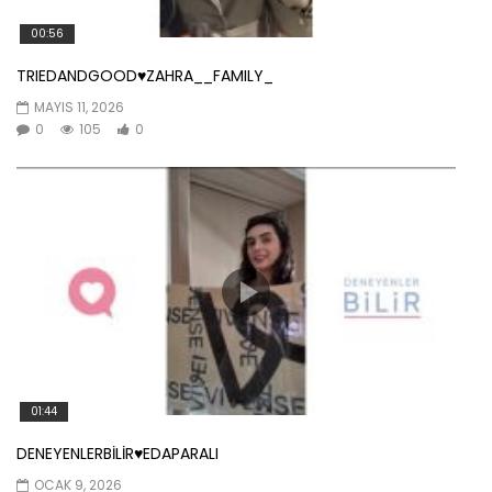
00:56
TRIEDANDGOOD♥️ZAHRA__FAMILY_
MAYIS 11, 2026
0
105
0
01:44
DENEYENLERBİLİR♥️EDAPARALI
OCAK 9, 2026