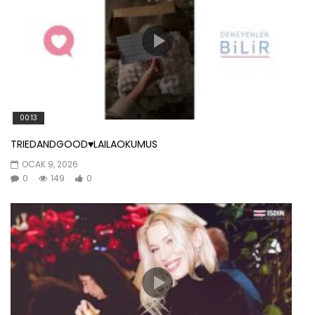
00:13
TRIEDANDGOOD♥️LAILAOKUMUS
OCAK 9, 2026
0
149
0