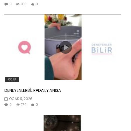
0
183
0
00:18
DENEYENLERBİLİR♥️DAILY.NNISA
OCAK 9, 2026
0
174
0