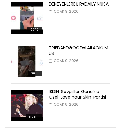
DENEYENLERBİLİR♥️DAILY.NNISA
OCAK 9, 2026
00:18
TRIEDANDGOOD♥️LAILAOKUM
US
OCAK 9, 2026
00:13
ISDIN ‘Sevgililer Günü’ne
Özel ‘Love Your Skin’ Partisi
OCAK 9, 2026
02:05