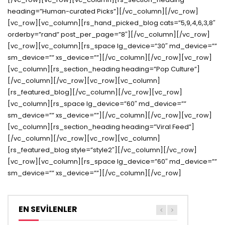
heading=”Human-curated Picks”][/vc_column][/vc_row]
[vc_row][vc_column][rs_hand_picked_blog cats=”5,9,4,6,3,8″
orderby=”rand” post_per_page=”8″][/vc_column][/vc_row]
[vc_row][vc_column][rs_space lg_device=”30″ md_device=””
sm_device=”” xs_device=””][/vc_column][/vc_row][vc_row]
[vc_column][rs_section_heading heading=”Pop Culture”]
[/vc_column][/vc_row][vc_row][vc_column]
[rs_featured_blog][/vc_column][/vc_row][vc_row]
[vc_column][rs_space lg_device=”60″ md_device=””
sm_device=”” xs_device=””][/vc_column][/vc_row][vc_row]
[vc_column][rs_section_heading heading=”Viral Feed”]
[/vc_column][/vc_row][vc_row][vc_column]
[rs_featured_blog style=”style2″][/vc_column][/vc_row]
[vc_row][vc_column][rs_space lg_device=”60″ md_device=””
sm_device=”” xs_device=””][/vc_column][/vc_row]
EN SEVİLENLER