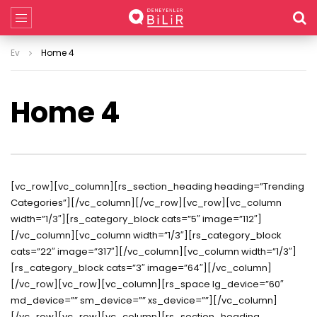
Ev
Home 4
Home 4
[vc_row][vc_column][rs_section_heading heading=”Trending
Categories”][/vc_column][/vc_row][vc_row][vc_column
width=”1/3″][rs_category_block cats=”5″ image=”112″]
[/vc_column][vc_column width=”1/3″][rs_category_block
cats=”22″ image=”317″][/vc_column][vc_column width=”1/3″]
[rs_category_block cats=”3″ image=”64″][/vc_column]
[/vc_row][vc_row][vc_column][rs_space lg_device=”60″
md_device=”” sm_device=”” xs_device=””][/vc_column]
[/vc_row][vc_row][vc_column][rs_section_heading