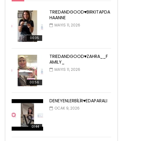
TRIEDANDGOOD♥️BIRKITAPDA
HAANNE
MAYIS 11, 2026
00:35
TRIEDANDGOOD♥️ZAHRA__F
AMILY_
MAYIS 11, 2026
00:56
DENEYENLERBİLİR♥️EDAPARALI
OCAK 9, 2026
01:44