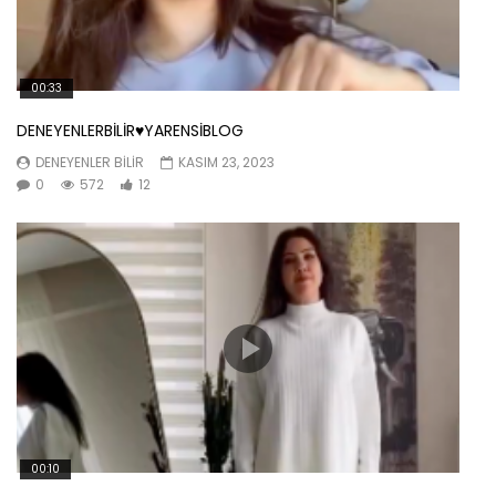
00:33
DENEYENLERBİLİR♥️YARENSİBLOG
DENEYENLER BILIR
KASIM 23, 2023
0
572
12
00:10