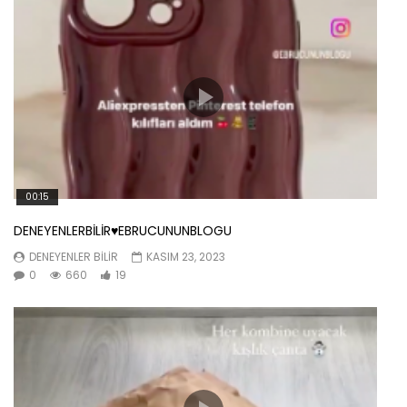
00:15
DENEYENLERBİLİR♥️EBRUCUNUNBLOGU
DENEYENLER BILIR
KASIM 23, 2023
0
660
19