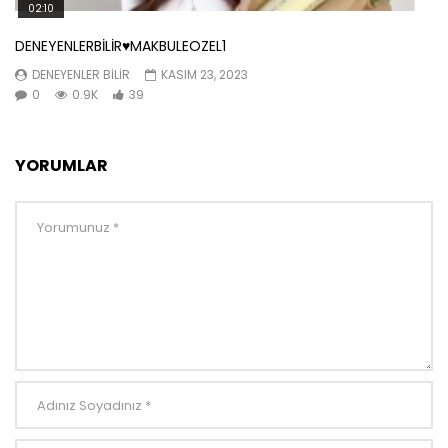
02:10
DENEYENLERBİLİR♥️MAKBULEOZEL1
DENEYENLER BILIR
KASIM 23, 2023
0
0.9K
39
YORUMLAR