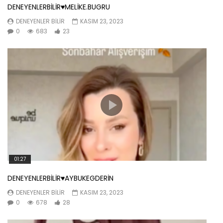
DENEYENLERBİLİR♥️MELİKE.BUGRU
DENEYENLER BILIR
KASIM 23, 2023
0
683
23
01:27
DENEYENLERBİLİR♥️AYBUKEGDERİN
DENEYENLER BILIR
KASIM 23, 2023
0
678
28