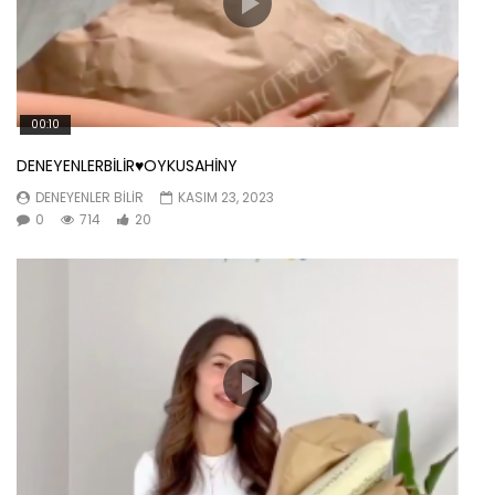
00:10
DENEYENLERBİLİR♥️OYKUSAHİNY
DENEYENLER BILIR
KASIM 23, 2023
0
714
20