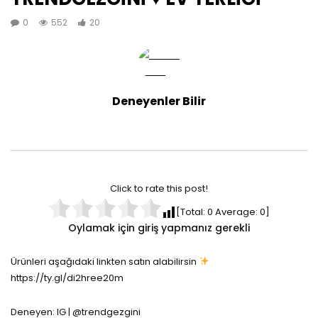
0
552
20
Deneyenler Bilir
Click to rate this post!
[Total:
0
Average:
0
]
Oylamak için giriş yapmanız gerekli
Ürünleri aşağıdaki linkten satın alabilirsin
https://ty.gl/di2hree20m
Deneyen: IG | @trendgezgini