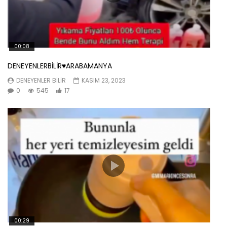
00:08
DENEYENLERBİLİR♥️ARABAMANYA
DENEYENLER BILIR
KASIM 23, 2023
0
545
17
00:29