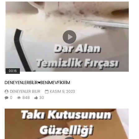
00:16
DENEYENLERBİLİR♥️BENİMEVFİKRİM
DENEYENLER BILIR
KASIM 9, 2023
0
848
30