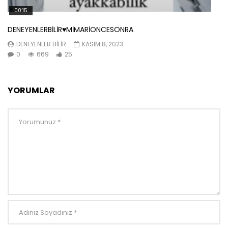
00:15
DENEYENLERBİLİR♥️MİMARİONCESONRA
DENEYENLER BILIR
KASIM 8, 2023
0
669
25
YORUMLAR