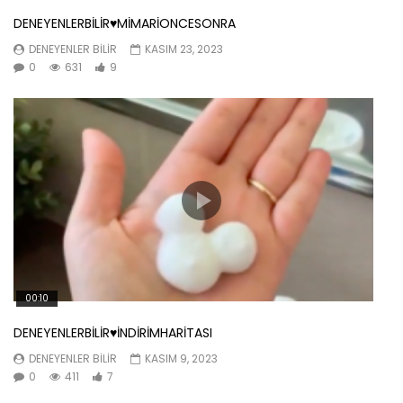
DENEYENLERBİLİR♥️MİMARİONCESONRA
DENEYENLER BILIR
KASIM 23, 2023
0
631
9
00:10
DENEYENLERBİLİR♥️İNDİRİMHARİTASI
DENEYENLER BILIR
KASIM 9, 2023
0
411
7