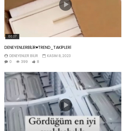
00:07
DENEYENLERBİLİR♥️TREND_TAKİPLERİ
DENEYENLER BILIR
KASIM 8, 2023
0
399
8