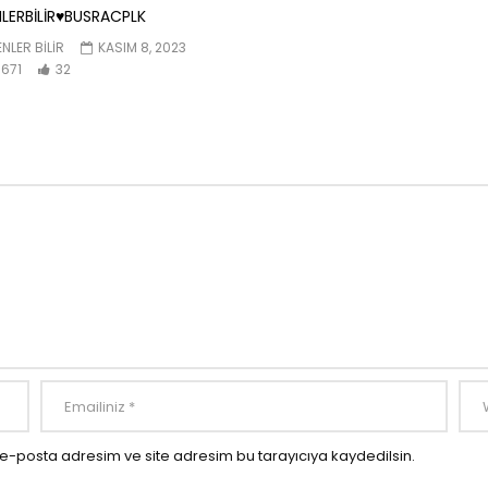
LERBİLİR♥️BUSRACPLK
NLER BILIR
KASIM 8, 2023
671
32
e-posta adresim ve site adresim bu tarayıcıya kaydedilsin.