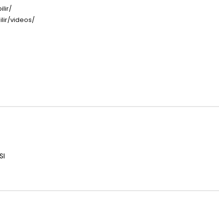
lir/
lir/videos/
SI