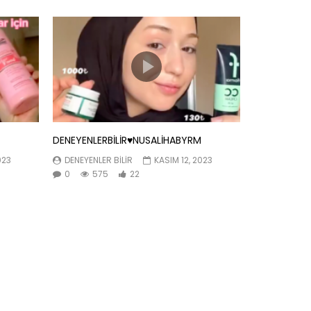
DENEYENLERBİLİR♥️NUSALİHABYRM
023
DENEYENLER BILIR
KASIM 12, 2023
0
575
22