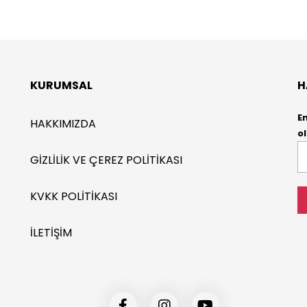
KURUMSAL
H
E
HAKKIMIZDA
ol
E-
GIZLILIK VE ÇEREZ POLITIKASI
P
*
KVKK POLITIKASI
İLETIŞIM