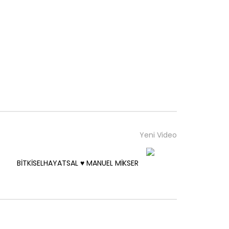
Yeni Video
BİTKİSELHAYATSAL ♥️ MANUEL MİKSER