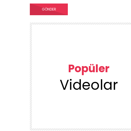
Popüler
Videolar
00:23
TEMIZLIK VE DÜZEN
KUU
1DUGUNMESELESİ ♥️ OCAK TEMİZLİK
ÜRÜN
DENEYENLER BILIR
1.7K
38