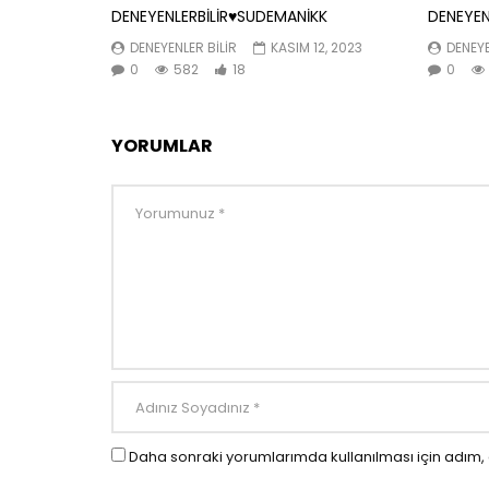
DENEYENLERBİLİR♥️SUDEMANİKK
DENEYEN
DENEYENLER BILIR
KASIM 12, 2023
DENEYE
0
582
18
0
YORUMLAR
Daha sonraki yorumlarımda kullanılması için adım, 