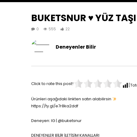
BUKETSNUR ♥️ YÜZ TAŞI
0
555
22
Deneyenler Bilir
Click to rate this post!
[Tot
Ürünleri aşağıdaki linkten satın alabilirsin
https://ty.gl/e7r8ka2ddf
Deneyen: IG | @buketsnur
DENEYENLER BİLİR İLETİŞİM KANALLARI