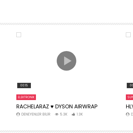
00:15
00
ELEKTRONIK
SUN
RACHELARAZ ♥️ DYSON AIRWRAP
HL
DENEYENLER BILIR
5.3K
1.3K
D