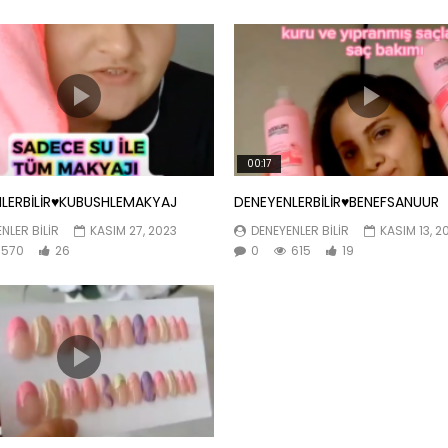
00:17
LERBİLİR♥️KUBUSHLEMAKYAJ
DENEYENLERBİLİR♥️BENEFSANUUR
NLER BILIR
KASIM 27, 2023
DENEYENLER BILIR
KASIM 13, 2
570
26
0
615
19