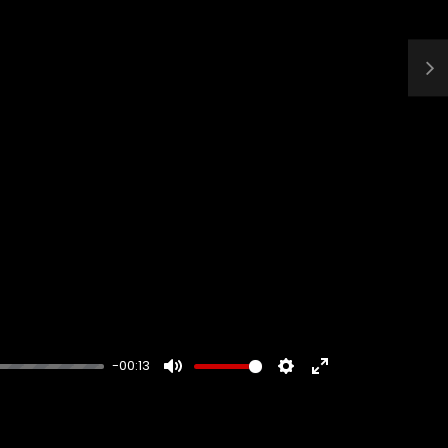
-00:13
MUTE
SETTINGS
ENTER
FULLSCREEN